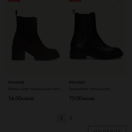
Manfield
Manfield
Bruine suède chelsea boots met hak
Zwarte leren chelsea boots
56.00
75.00
140.00
150.00
1
2
Huidige pagina
Vorige
VOLGENDE