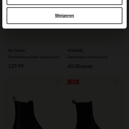
Weigeren
No Stress
Manfield
Donkerblauwe leren chelsea boots met croco details
Zwarte leren chelsea boots
129.99
60.00
120.00
-30%