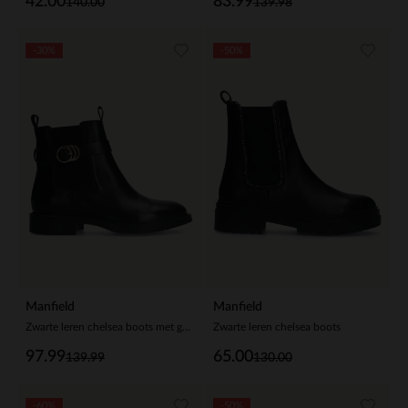
42.00
83.99
140.00
139.98
-30%
-50%
Manfield
Manfield
Zwarte leren chelsea boots met gesp
Zwarte leren chelsea boots
97.99
65.00
139.99
130.00
-60%
-50%