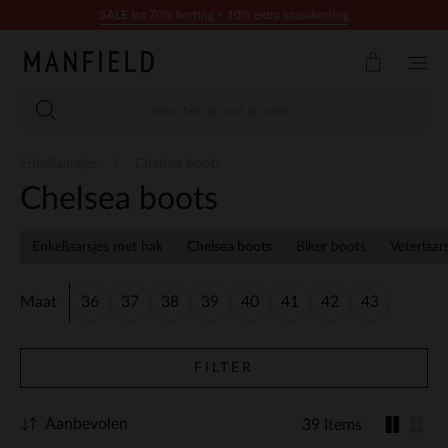
Doorgaan naar artikel
SALE tot 70% korting + 10% extra kassakorting
Enkellaarsjes
Chelsea boots
Chelsea boots
Enkellaarsjes met hak
Chelsea boots
Biker boots
Veterlaar
Maat
36
37
38
39
40
41
42
43
FILTER
Aanbevolen
39 Items