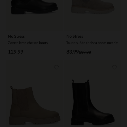
No Stress
No Stress
Zwarte leren chelsea boots
Taupe suède chelsea boots met rits
129.99
83.99
139.98