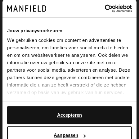
Jouw privacyvoorkeuren
We gebruiken cookies om content en advertenties te
personaliseren, om functies voor social media te bieden
×
en om ons websiteverkeer te analyseren. Ook delen we
View this website in English?
informatie over uw gebruik van onze site met onze
partners voor social media, adverteren en analyse. Deze
Manfield
Manfield
It looks like your language isn't Dutch. Would
partners kunnen deze gegevens combineren met andere
Zwarte leren enkellaarsjes
Donkergroene nubuck chelsea boots
you like to switch to English?
informatie die u aan ze heeft verstrekt of die ze hebben
139.99
139.99
verzameld op basis van uw gebruik van hun services.
Yes, switch to
No, stay in Dutch
-50%
English
Accepteren
Aanpassen