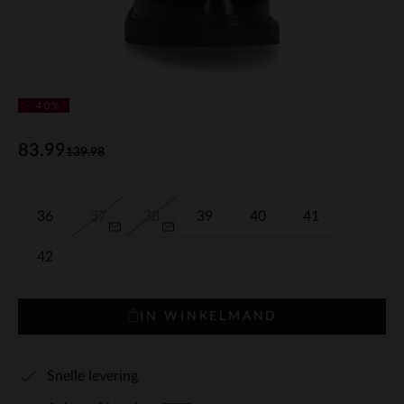
- 40%
83.99
139.98
36
37
38
39
40
41
42
IN WINKELMAND
Snelle levering