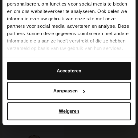
personaliseren, om functies voor social media te bieden
Carbon Pro.
×
en om ons websiteverkeer te analyseren. Ook delen we
View this website in English?
informatie over uw gebruik van onze site met onze
partners voor social media, adverteren en analyse. Deze
It looks like your language isn't Dutch. Would
partners kunnen deze gegevens combineren met andere
Alles over dit product
you like to switch to English?
informatie die u aan ze heeft verstrekt of die ze hebben
verzameld op basis van uw gebruik van hun services.
Maattabel
Yes, switch to
No, stay in Dutch
English
Accepteren
Bezorgen & retour
Aanpassen
Voor jou erbij gezocht
Weigeren