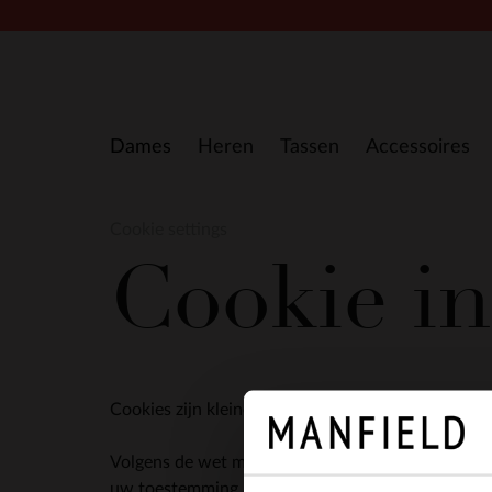
Doorgaan naar artikel
Dames
Heren
Tassen
Accessoires
Cookie settings
Cookie in
Cookies zijn kleine tekstbestanden die door webs
Volgens de wet mogen wij cookies op uw apparaat o
uw toestemming nodig.