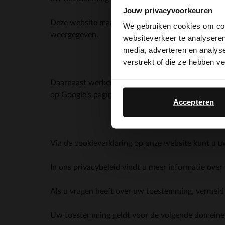
Jouw privacyvoorkeuren
Deze website maakt gebruik van verschillende so
We gebruiken cookies om cont
weergegeven.
websiteverkeer te analyseren
media, adverteren en analys
verstrekt of die ze hebben v
Daarnaast werken wij samen met Google voor adv
op
Google’s pagina over zakelijke veiligheid en pri
Accepteren
Via de cookieverklaring op onze website kunt u 
In ons privacybeleid vindt u meer informatie ove
Als u vragen heeft over uw toestemming, vermeld 
Uw toestemming geldt voor de volgende domein