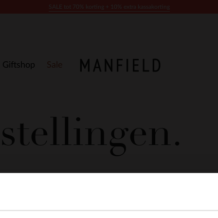
SALE tot 70% korting + 10% extra kassakorting
Giftshop
Sale
stellingen.
ites kunnen worden gebruikt om gebruikerservaringen efficiënte
pslaan als ze strikt noodzakelijk zijn voor het gebruik van de 