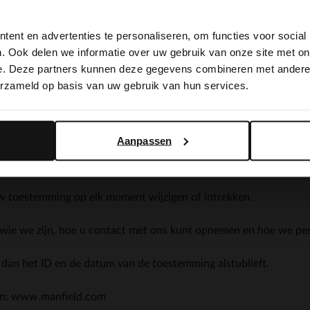
View this website in English?
orten cookies. Sommige cookies worden geplaatst door diensten
ent en advertenties te personaliseren, om functies voor social
It looks like your language isn't Dutch. Would you like to
. Ook delen we informatie over uw gebruik van onze site met on
switch to English?
e. Deze partners kunnen deze gegevens combineren met andere i
erzameld op basis van uw gebruik van hun services.
Yes, switch to English
No, stay in Dutch
ertentie- en meetdoeleinden. Meer informatie over hoe Google 
vacy.
Aanpassen
uw toestemming op elk moment wijzigen of intrekken.
r wie we zijn, hoe u contact met ons kunt opnemen en hoe we pe
dan het ID en de datum van de toestemming alstublieft.
en: www.manfield.com