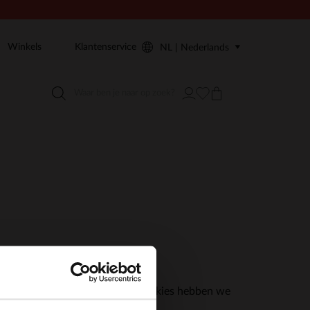
Winkels
Klantenservice
NL | Nederlands
r te maken.
site. Voor alle andere soorten cookies hebben we
×