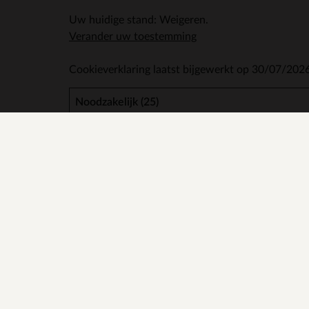
Uw huidige stand: Weigeren.
Verander uw toestemming
Cookieverklaring laatst bijgewerkt op 30/07/202
Noodzakelijk (25)
Noodzakelijke cookies helpen een website bruikb
mogelijk te maken. Zonder deze cookies kan de 
Naam
Aanbieder
__cf_bm [x2]
Zendesk
_cfuvid [x2]
Zendesk