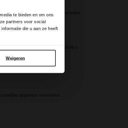
 van derden die op onze pagina's worden
 media te bieden en om ons
ze partners voor social
nformatie die u aan ze heeft
uw persoonsgegevens gebruikt, vindt u
Weigeren
rsoonlijke gegevens verwerken.