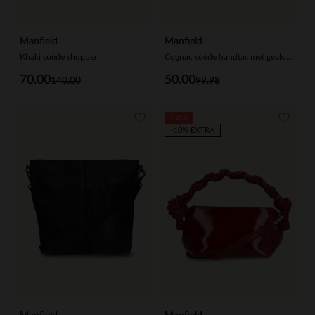
Manfield
Manfield
Khaki suède shopper
Cognac suède handtas met gevlochten details
70.00
50.00
140.00
99.98
-50%
-10% EXTRA