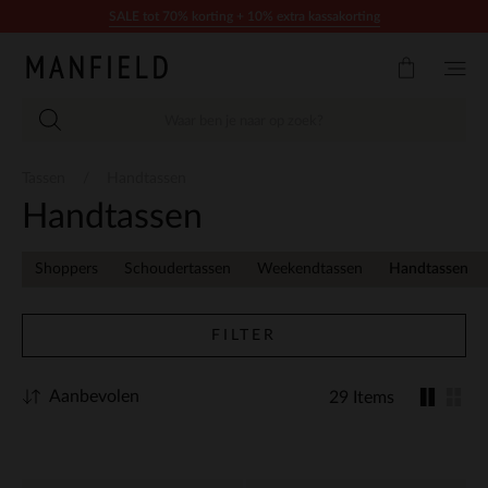
Doorgaan naar artikel
SALE tot 70% korting + 10% extra kassakorting
Tassen
Handtassen
Handtassen
Shoppers
Schoudertassen
Weekendtassen
Handtassen
FILTER
Aanbevolen
29 Items