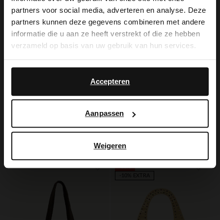
partners voor social media, adverteren en analyse. Deze
It looks like your language isn't Dutch. Would
partners kunnen deze gegevens combineren met andere
you like to switch to English?
informatie die u aan ze heeft verstrekt of die ze hebben
verzameld op basis van uw gebruik van hun services.
Yes, switch to
No, stay in Dutch
English
Accepteren
Aanpassen
Manfield
Manfield
Witte handtas met gevlochten handvat
Witte lakleren handtas met crocoprint
50.00
99.99
99.98
Weigeren
-60%
-10% EXTRA