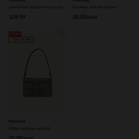
Manfield
Manfield
Zwarte leren shopper met crocoprint
Bordeaux rode lak handtas
109.99
30.00
59.99
-50%
-10% EXTRA
Manfield
Glitter handtasje met strik
20.00
39.99