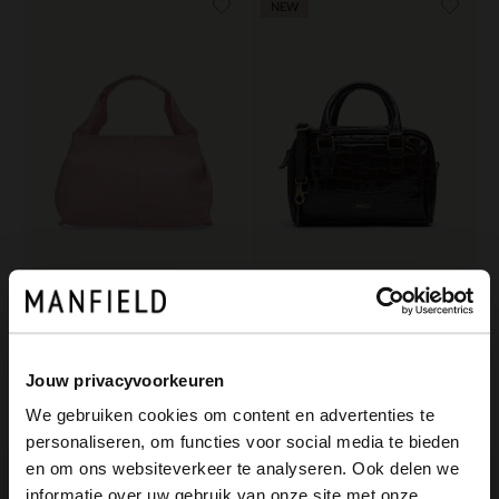
NEW
Manfield
Manfield
Roze handtas met gevlochten handvat
Bruine lakleren croco handtas
Jouw privacyvoorkeuren
99.99
99.99
We gebruiken cookies om content en advertenties te
personaliseren, om functies voor social media te bieden
-50%
×
-10% EXTRA
en om ons websiteverkeer te analyseren. Ook delen we
View this website in English?
informatie over uw gebruik van onze site met onze