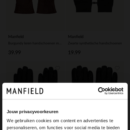
Manfield
Manfield
Burgundy leren handschoenen met gevlochten details
Zwarte synthetische handschoenen
39.99
19.99
Jouw privacyvoorkeuren
We gebruiken cookies om content en advertenties te
Manfield
Manfield
personaliseren, om functies voor social media te bieden