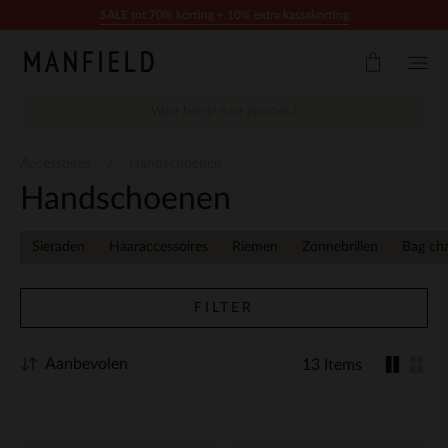
Doorgaan naar artikel
SALE tot 70% korting + 10% extra kassakorting
Accessoires
Handschoenen
Handschoenen
Sieraden
Haaraccessoires
Riemen
Zonnebrillen
Bag ch
FILTER
Aanbevolen
13 Items