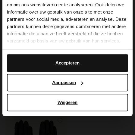
×
Zwarte leren handschoenen
Zwarte leren heren handschoenen
en om ons websiteverkeer te analyseren. Ook delen we
View this website in English?
39.99
39.99
informatie over uw gebruik van onze site met onze
partners voor social media, adverteren en analyse. Deze
It looks like your language isn't Dutch. Would
partners kunnen deze gegevens combineren met andere
-60%
you like to switch to English?
informatie die u aan ze heeft verstrekt of die ze hebben
verzameld op basis van uw gebruik van hun services.
Yes, switch to
No, stay in Dutch
English
Accepteren
Aanpassen
Manfield
Manfield
Zwarte leren handschoenen met gevlochten details
Rode synthetische wanten
Weigeren
39.99
6.40
15.99