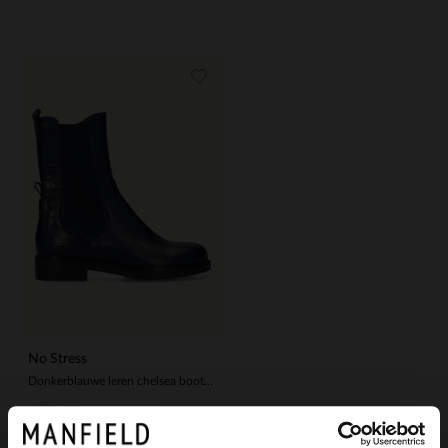
No Stress
Donkerblauwe leren chelsea boots met croco details
129.99