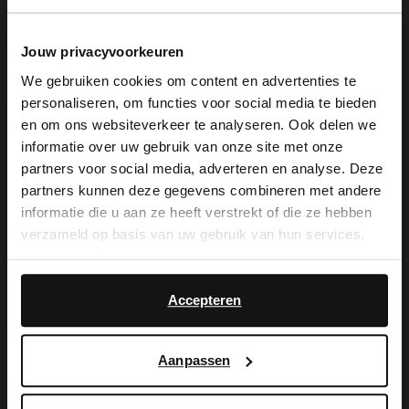
Jouw privacyvoorkeuren
We gebruiken cookies om content en advertenties te
personaliseren, om functies voor social media te bieden
De My Manfield
×
en om ons websiteverkeer te analyseren. Ook delen we
View this website in English?
informatie over uw gebruik van onze site met onze
voordelen wachten
partners voor social media, adverteren en analyse. Deze
It looks like your language isn't Dutch. Would
partners kunnen deze gegevens combineren met andere
you like to switch to English?
op je.
informatie die u aan ze heeft verstrekt of die ze hebben
verzameld op basis van uw gebruik van hun services.
Yes, switch to
No, stay in Dutch
English
MELD JE AAN VOOR MY MANFIELD
Accepteren
Meer over My Manfield
Aanpassen
Service