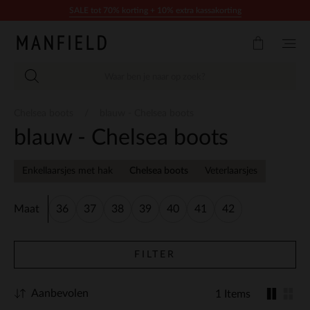
Doorgaan naar artikel
SALE tot 70% korting + 10% extra kassakorting
Chelsea boots
blauw - Chelsea boots
blauw - Chelsea boots
Enkellaarsjes met hak
Chelsea boots
Veterlaarsjes
Maat
36
37
38
39
40
41
42
FILTER
Aanbevolen
1 Items