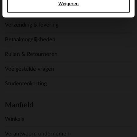
Weigeren
Contact
Verzending & levering
Betaalmogelijkheden
Ruilen & Retourneren
Veelgestelde vragen
Studentenkorting
Manfield
Winkels
Verantwoord ondernemen