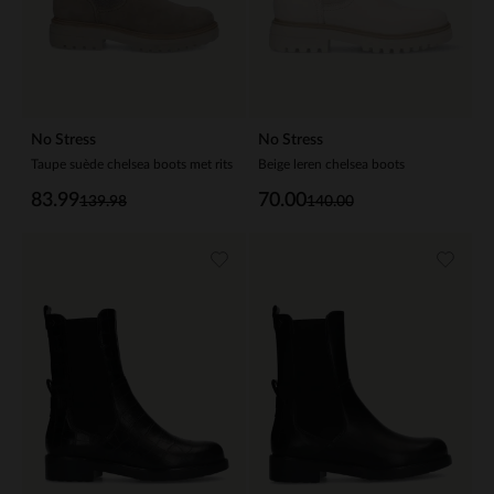
No Stress
No Stress
Taupe suède chelsea boots met rits
Beige leren chelsea boots
83.99
70.00
139.98
140.00