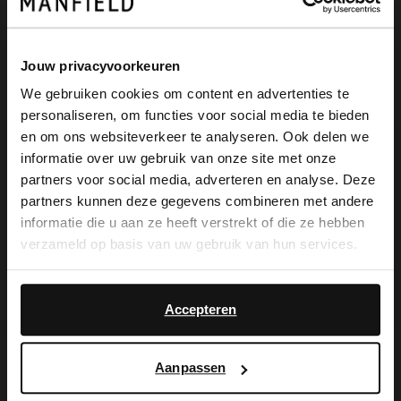
Jouw privacyvoorkeuren
We gebruiken cookies om content en advertenties te
personaliseren, om functies voor social media te bieden
×
en om ons websiteverkeer te analyseren. Ook delen we
View this website in English?
informatie over uw gebruik van onze site met onze
partners voor social media, adverteren en analyse. Deze
It looks like your language isn't Dutch. Would
partners kunnen deze gegevens combineren met andere
you like to switch to English?
informatie die u aan ze heeft verstrekt of die ze hebben
verzameld op basis van uw gebruik van hun services.
Manfield
Manfield
Yes, switch to
No, stay in Dutch
Zwarte leren chelsea boots
Zwarte leren chelsea boots
English
139.99
159.99
Accepteren
Aanpassen