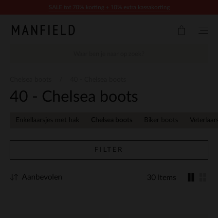
Doorgaan naar artikel
SALE tot 70% korting + 10% extra kassakorting
Chelsea boots
40 - Chelsea boots
40 - Chelsea boots
Enkellaarsjes met hak
Chelsea boots
Biker boots
Veterlaar
FILTER
Aanbevolen
30 Items