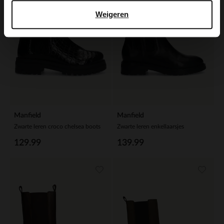
Weigeren
Manfield
Manfield
Zwarte leren croco chelsea boots
Zwarte leren enkellaarsjes
129.99
139.99