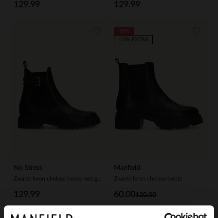
129.99
129.99
-50%
-10% EXTRA
No Stress
Manfield
Zwarte leren chelsea boots met gesp
Zwarte leren chelsea boots
129.99
60.00
120.00