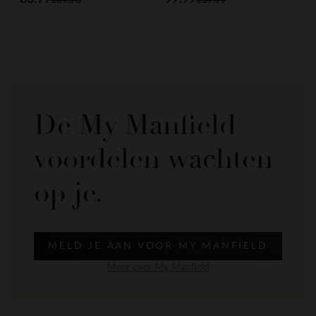
De My Manfield
voordelen wachten
op je.
MELD JE AAN VOOR MY MANFIELD
Meer over My Manfield