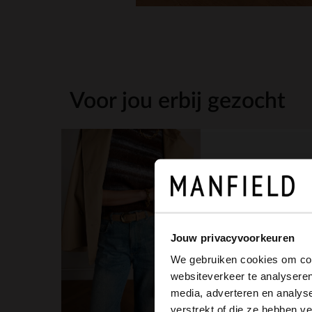
Voor jou erbij gezocht
Jouw privacyvoorkeuren
We gebruiken cookies om cont
websiteverkeer te analyseren
media, adverteren en analys
14.99
verstrekt of die ze hebben v