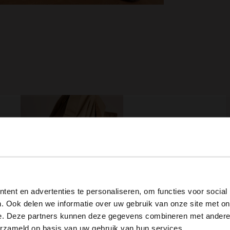
View this website in English?
ent en advertenties te personaliseren, om functies voor social
It looks like your language isn't Dutch. Would you like to
. Ook delen we informatie over uw gebruik van onze site met on
switch to English?
Goudkleurige ronde oorbellen
Bruine bangle armband
e. Deze partners kunnen deze gegevens combineren met andere i
12.99
erzameld op basis van uw gebruik van hun services.