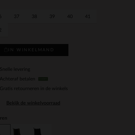
6
37
38
39
40
41
2
IN WINKELMAND
Snelle levering
Achteraf betalen
Gratis retourneren in de winkels
Bekijk de winkelvoorraad
ren