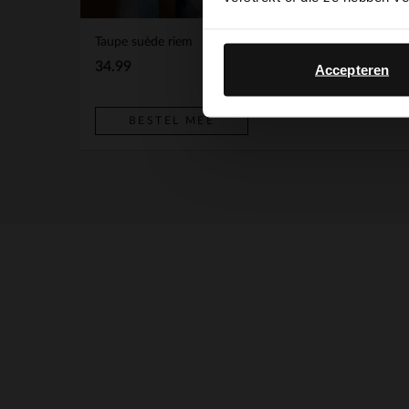
Taupe suède riem
BESTEL MEE
34.99
Accepteren
BESTEL MEE