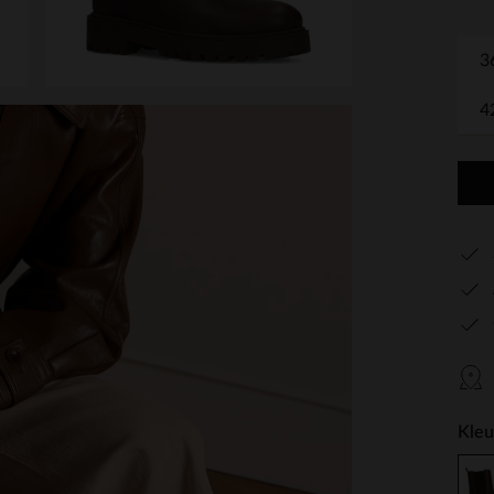
3
4
Kleu