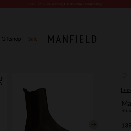
SALE tot 70% korting + 10% extra kassakorting
Giftshop
Sale
NE
Ma
Brui
139