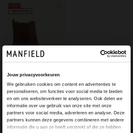
-50%
-10% EXTRA
Jouw privacyvoorkeuren
We gebruiken cookies om content en advertenties te
Manfield
personaliseren, om functies voor social media te bieden
×
Beige suède chelsea boots
en om ons websiteverkeer te analyseren. Ook delen we
View this website in English?
informatie over uw gebruik van onze site met onze
75.00
150.00
partners voor social media, adverteren en analyse. Deze
It looks like your language isn't Dutch. Would
partners kunnen deze gegevens combineren met andere
you like to switch to English?
informatie die u aan ze heeft verstrekt of die ze hebben