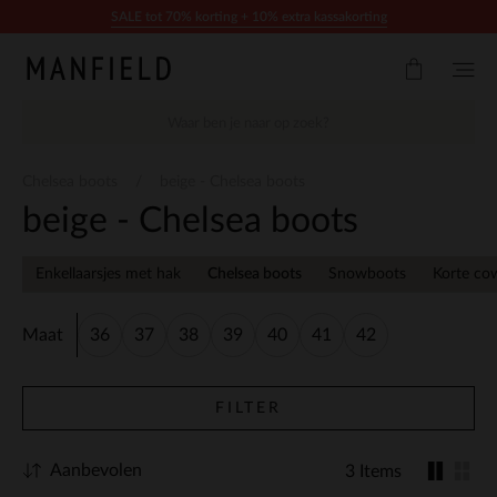
Doorgaan naar artikel
SALE tot 70% korting + 10% extra kassakorting
Chelsea boots
beige - Chelsea boots
beige - Chelsea boots
Enkellaarsjes met hak
Chelsea boots
Snowboots
Korte co
Maat
36
37
38
39
40
41
42
FILTER
Aanbevolen
3 Items