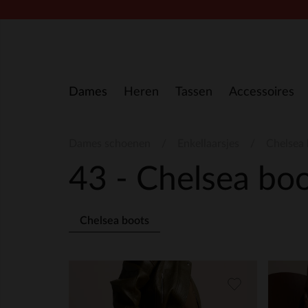
Doorgaan naar artikel
Dames
Heren
Tassen
Accessoires
Dames schoenen
Enkellaarsjes
Chelsea 
43 - Chelsea bo
Chelsea boots