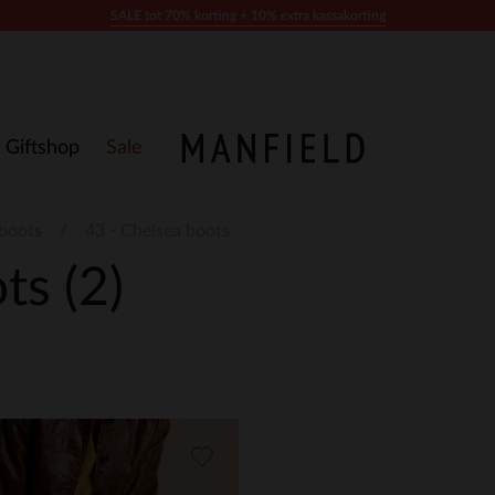
SALE tot 70% korting + 10% extra kassakorting
Giftshop
Sale
boots
43 - Chelsea boots
ots
(2)