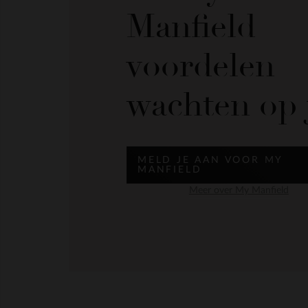
Manfield
voordelen
wachten op 
MELD JE AAN VOOR MY
MANFIELD
Meer over My Manfield