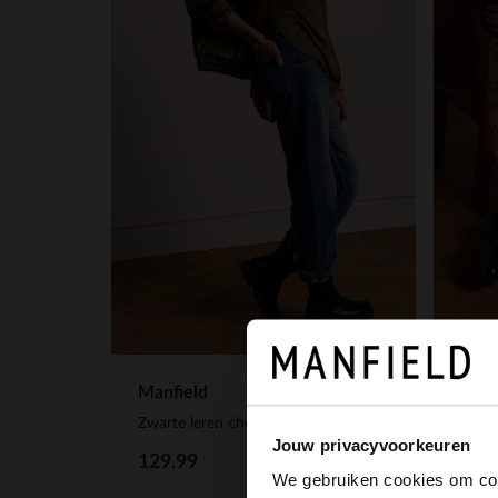
Manfield
Manf
Zwarte leren chelsea boots
Zwart
Jouw privacyvoorkeuren
129.99
129
We gebruiken cookies om cont