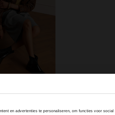
ield
e leren croco chelsea boots
View this website in English?
.99
ent en advertenties te personaliseren, om functies voor social
It looks like your language isn't Dutch. Would you like to