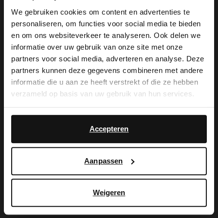
Manfield
Manfield
We gebruiken cookies om content en advertenties te
Beige suède loafers met sportieve zool
Zwarte suède loafers met sportieve zool
personaliseren, om functies voor social media te bieden
×
103.99
103.99
129.99
129.99
en om ons websiteverkeer te analyseren. Ook delen we
View this website in English?
informatie over uw gebruik van onze site met onze
partners voor social media, adverteren en analyse. Deze
It looks like your language isn't Dutch. Would
partners kunnen deze gegevens combineren met andere
you like to switch to English?
informatie die u aan ze heeft verstrekt of die ze hebben
verzameld op basis van uw gebruik van hun services.
Yes, switch to
No, stay in Dutch
English
Accepteren
Aanpassen
Weigeren
Manfield
Manfield
Grijze suède loafers
Witte leren sneakers