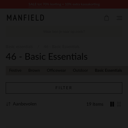
Doorgaan naar artikel
SALE tot 70% korting + 10% extra kassakorting
Basic essentials
46 - Basic Essentials
46 - Basic Essentials
Festive
Brown
Officewear
Outdoor
Basic Essentials
FILTER
Aanbevolen
19 Items