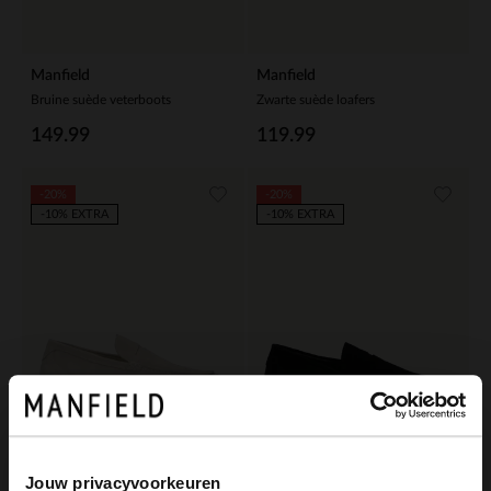
Manfield
Manfield
Bruine suède veterboots
Zwarte suède loafers
149.99
119.99
-20%
-20%
-10% EXTRA
-10% EXTRA
Jouw privacyvoorkeuren