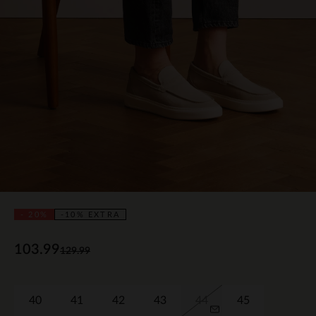
- 20%
-10% EXTRA
103.99
129.99
40
41
42
43
44
45