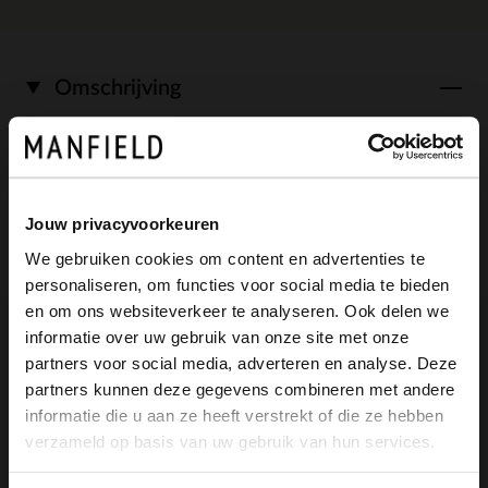
Omschrijving
Beige suède loafers met sportieve zool
van Manfield. De buitenzijde is van suède,
Jouw privacyvoorkeuren
bescherm de loafers zo goed mogelijk met
We gebruiken cookies om content en advertenties te
personaliseren, om functies voor social media te bieden
onderhoudsproducten zoals Collonil
×
en om ons websiteverkeer te analyseren. Ook delen we
View this website in English?
Cabron Pro.
informatie over uw gebruik van onze site met onze
partners voor social media, adverteren en analyse. Deze
It looks like your language isn't Dutch. Would
partners kunnen deze gegevens combineren met andere
you like to switch to English?
informatie die u aan ze heeft verstrekt of die ze hebben
verzameld op basis van uw gebruik van hun services.
Alles over dit product
Yes, switch to
No, stay in Dutch