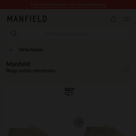
Doorgaan naar artikel
SALE tot 70% korting + 10% extra kassakorting
Veterboots
Manfield
Beige suède veterboots