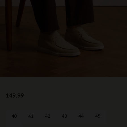
149.99
40
41
42
43
44
45