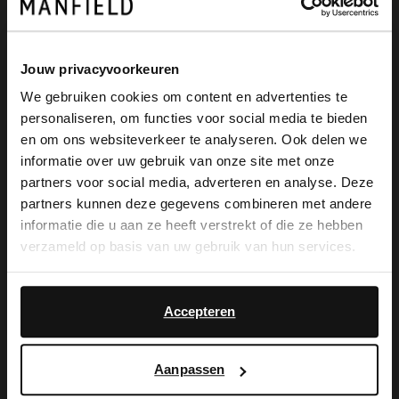
Omschrijving
Jouw privacyvoorkeuren
We gebruiken cookies om content en advertenties te
personaliseren, om functies voor social media te bieden
Beige suède boots van Manfield met witte
×
en om ons websiteverkeer te analyseren. Ook delen we
View this website in English?
informatie over uw gebruik van onze site met onze
zool van 3 cm. We adviseren als
partners voor social media, adverteren en analyse. Deze
It looks like your language isn't Dutch. Would
verzorging en bescherming de
partners kunnen deze gegevens combineren met andere
you like to switch to English?
informatie die u aan ze heeft verstrekt of die ze hebben
suède/nubuck spray in transparant.
verzameld op basis van uw gebruik van hun services.
Yes, switch to
No, stay in Dutch
English
Accepteren
Alles over dit product
Aanpassen
Maattabel