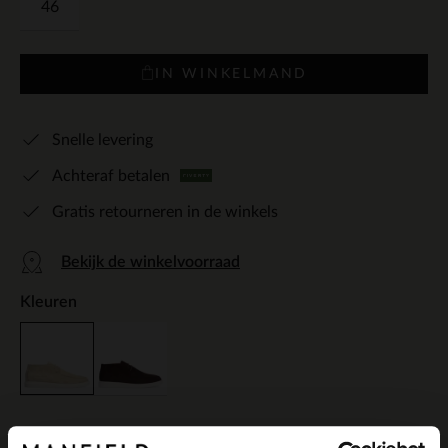
46
IN WINKELMAND
Snelle levering
Achteraf betalen
Gratis retourneren in de winkels
Bekijk de winkelvoorraad
Kleuren