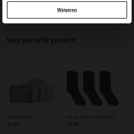
Bezorgen & retour
Weigeren
Voor jou erbij gezocht
Beige suède riem
Set van 3 paar antraciet bamboe sokken
39.99
10.99