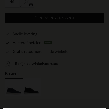
46
47
IN WINKELMAND
Snelle levering
Achteraf betalen
Gratis retourneren in de winkels
Bekijk de winkelvoorraad
Kleuren