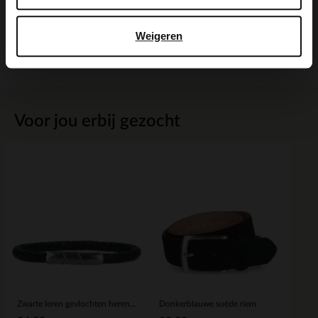
Maattabel
Weigeren
Bezorgen & retour
Voor jou erbij gezocht
Zwarte leren gevlochten heren armband
Donkerblauwe suède riem