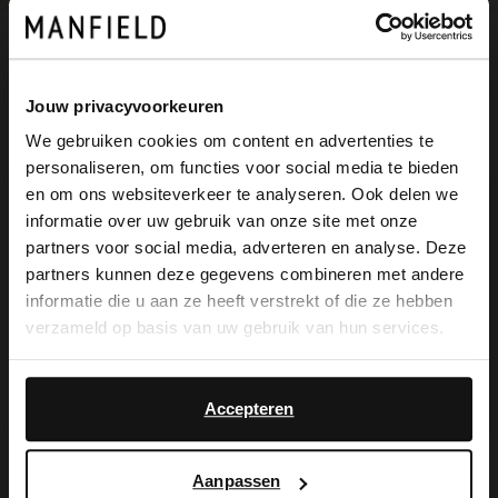
Omschrijving
Jouw privacyvoorkeuren
We gebruiken cookies om content en advertenties te
Blauwe suède boots van Manfield met
personaliseren, om functies voor social media te bieden
×
en om ons websiteverkeer te analyseren. Ook delen we
hogere schacht en witte zool van 3 cm.
View this website in English?
informatie over uw gebruik van onze site met onze
We adviseren als verzorging en
partners voor social media, adverteren en analyse. Deze
It looks like your language isn't Dutch. Would
partners kunnen deze gegevens combineren met andere
bescherming suède/nubuck spray in
you like to switch to English?
informatie die u aan ze heeft verstrekt of die ze hebben
transparant.
verzameld op basis van uw gebruik van hun services.
Yes, switch to
No, stay in Dutch
English
Accepteren
Alles over dit product
Aanpassen