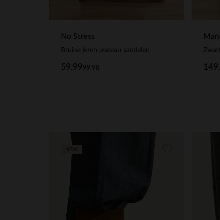
No Stress
Manf
Bruine leren plateau sandalen
Zwart
59.99
149
99.98
NEW