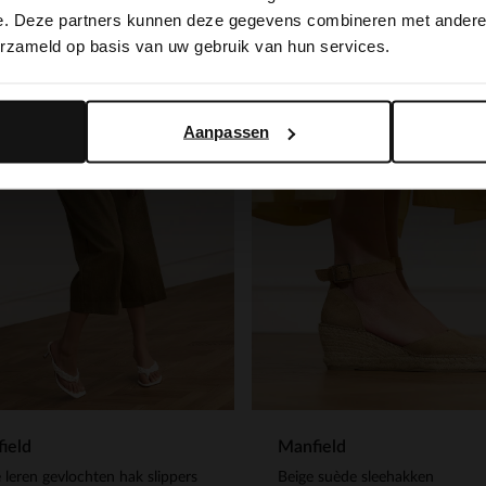
switch to English?
e. Deze partners kunnen deze gegevens combineren met andere i
-20%
erzameld op basis van uw gebruik van hun services.
Yes, switch to English
No, stay in Dutch
Aanpassen
ield
Manfield
 leren gevlochten hak slippers
Beige suède sleehakken