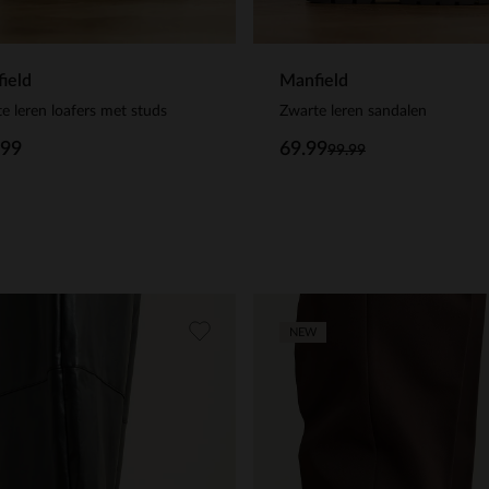
ield
Manfield
e leren loafers met studs
Zwarte leren sandalen
.99
69.99
99.99
NEW