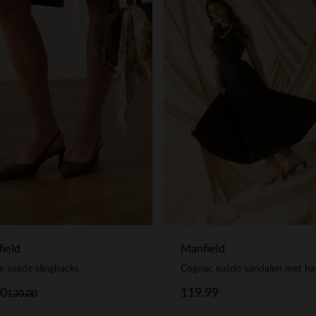
Manfield
ield
Cognac suède sandalen met ha
e suède slingbacks
119.99
00
130.00