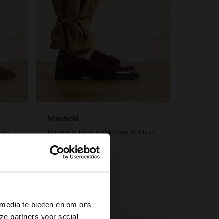
Manfield
Bruine suède slouchy enkellaarsjes met hak
Bordeaux leren loafers met studs en kwastjes
149.99
×
 media te bieden en om ons
ze partners voor social