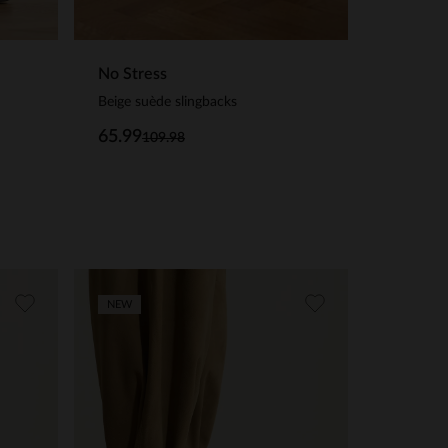
No Stress
Beige suède slingbacks
65.99
109.98
NEW