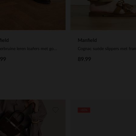
ield
Manfield
Donkerbruine leren loafers met gouden chain
Cognac suède slippers met fran
.99
89.99
-60%