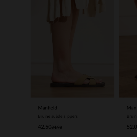
Manfield
Manf
Bruine suède slippers
Bruin
42.50
52.
84.98