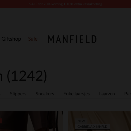
SALE tot 70% korting + 10% extra kassakorting
Giftshop
Sale
n
(1242)
s
Slippers
Sneakers
Enkellaarsjes
Laarzen
Pan
NEW
GABRIELA X MNFLD