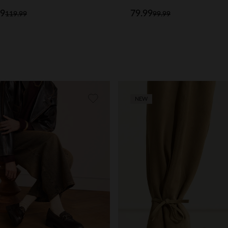
99
79.99
119.99
99.99
NEW