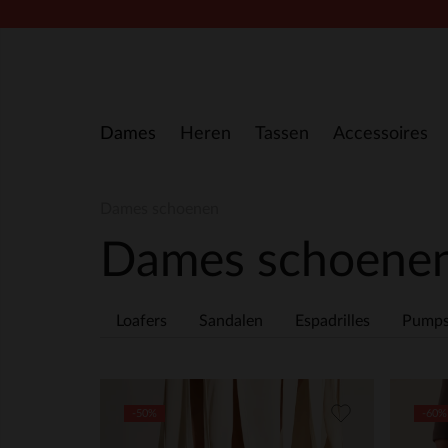
Doorgaan naar artikel
Dames
Heren
Tassen
Accessoires
Dames schoenen
Dames schoene
Loafers
Sandalen
Espadrilles
Pump
-50%
-60%