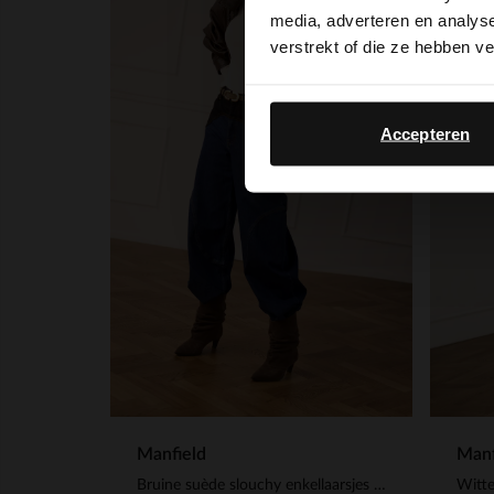
media, adverteren en analys
-30%
verstrekt of die ze hebben v
Accepteren
Manf
Manfield
Witte
Bruine suède slouchy enkellaarsjes met hak