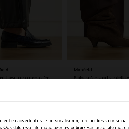
ield
Manfield
rblauwe leren croco loafers
.99
189.99
View this website in English?
ent en advertenties te personaliseren, om functies voor social
It looks like your language isn't Dutch. Would you like to
. Ook delen we informatie over uw gebruik van onze site met on