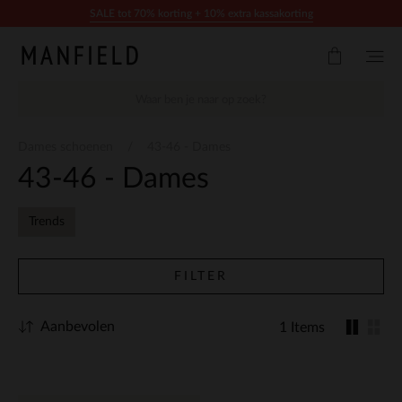
Doorgaan naar artikel
SALE tot 70% korting + 10% extra kassakorting
Dames schoenen
43-46 - Dames
43-46 - Dames
Trends
FILTER
Aanbevolen
1 Items