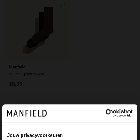
Manfield
Bruine 3-pack sokken
10.99
Jouw privacyvoorkeuren