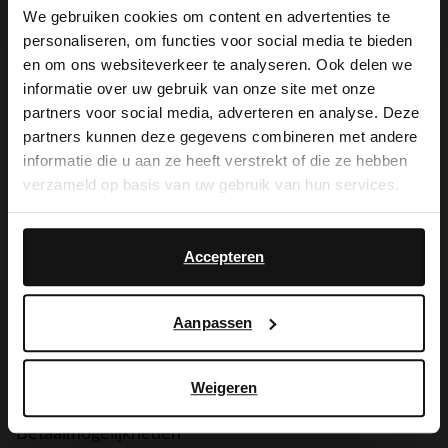
De My Manfield
We gebruiken cookies om content en advertenties te
voordelen wachten
personaliseren, om functies voor social media te bieden
×
en om ons websiteverkeer te analyseren. Ook delen we
View this website in English?
op je.
informatie over uw gebruik van onze site met onze
partners voor social media, adverteren en analyse. Deze
It looks like your language isn't Dutch. Would
partners kunnen deze gegevens combineren met andere
you like to switch to English?
informatie die u aan ze heeft verstrekt of die ze hebben
MELD JE AAN VOOR MY MANFIELD
verzameld op basis van uw gebruik van hun services.
Meer over My Manfield
Yes, switch to
No, stay in Dutch
English
Accepteren
Service
Aanpassen
Contact
Verzending & levering
Weigeren
Betaalmogelijkheden