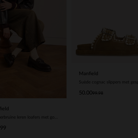
Manfield
Suède cognac slippers met ges
50.00
99.98
ield
Donkerbruine leren loafers met gouden chain
.99