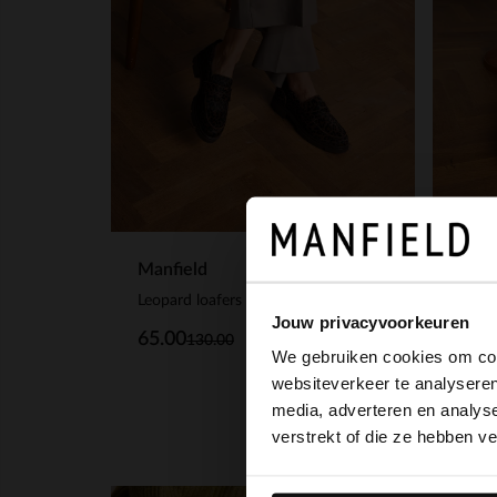
Manfield
Manf
Leopard loafers met pony hair
Jouw privacyvoorkeuren
65.00
77.
130.00
We gebruiken cookies om cont
websiteverkeer te analyseren
media, adverteren en analys
verstrekt of die ze hebben v