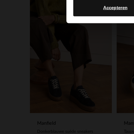
Accepteren
Manfield
Manf
Donkerblauwe suède sneakers
Taupe