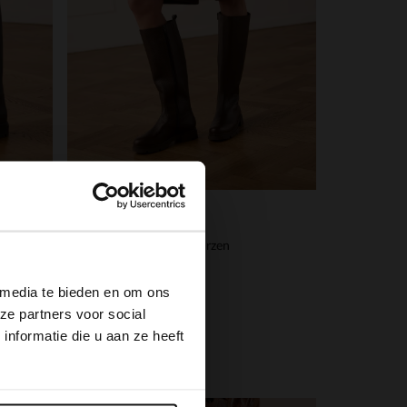
Manfield
×
Bruine leren hoge laarzen
179.99
 media te bieden en om ons
ze partners voor social
nformatie die u aan ze heeft