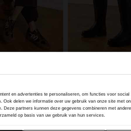
ield
Manfield
Donker bronzen metallic sneakers met details
Zwarte leren hoge laarzen
View this website in English?
99
179.99
129.98
ent en advertenties te personaliseren, om functies voor social
It looks like your language isn't Dutch. Would you like to
. Ook delen we informatie over uw gebruik van onze site met on
switch to English?
e. Deze partners kunnen deze gegevens combineren met andere i
erzameld op basis van uw gebruik van hun services.
Yes, switch to English
No, stay in Dutch