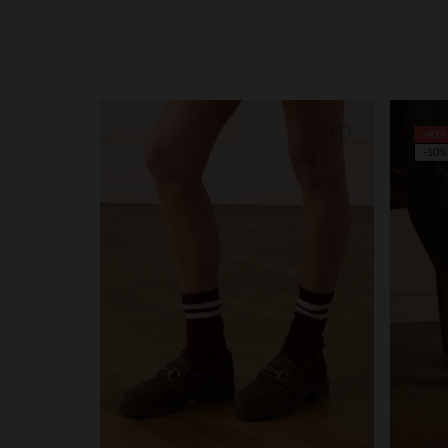
-40%
-10%