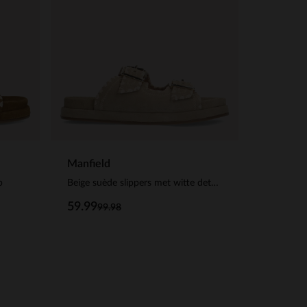
Manfield
p
Beige suède slippers met witte details
59.99
99.98