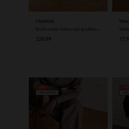
Manf
Manfield
Bruine suède loafers met goudkleurig detail
77.
129.99
-50%
-40%
-10% EXTRA
-10%