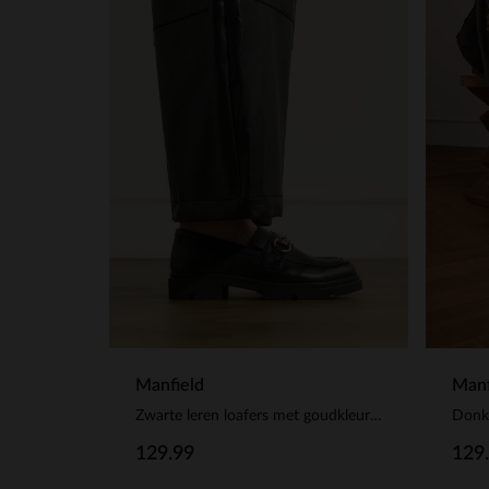
Manfield
Manf
Zwarte leren loafers met goudkleurig detail
129.99
129