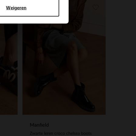
Weigeren
Manfield
Zwarte leren croco chelsea boots