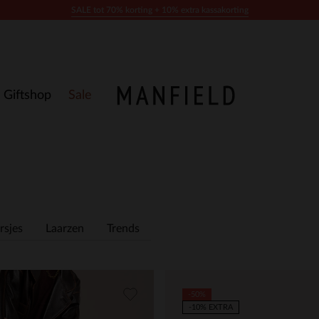
SALE tot 70% korting + 10% extra kassakorting
Giftshop
Sale
rsjes
Laarzen
Trends
-50%
-10% EXTRA