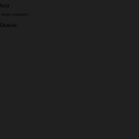
ield
 leren sneakers
00
120.00