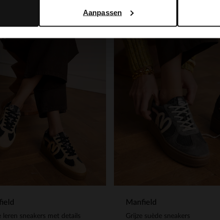
Aanpassen
ield
Manfield
 leren sneakers met details
Grijze suède sneakers