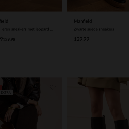
ield
Manfield
Witte leren sneakers met leopard details
Zwarte suède sneakers
99
129.99
129.98
 EXTRA