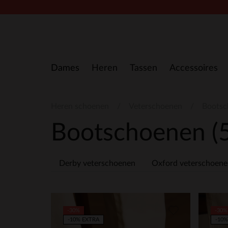
Doorgaan naar artikel
Dames
Heren
Tassen
Accessoires
Heren schoenen
Veterschoenen
Bootsc
Bootschoenen
(
Derby veterschoenen
Oxford veterschoen
-30%
-30%
-10% EXTRA
-10%