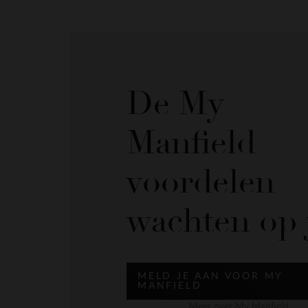
De My
Manfield
voordelen
wachten op 
MELD JE AAN VOOR MY
MANFIELD
Meer over My Manfield