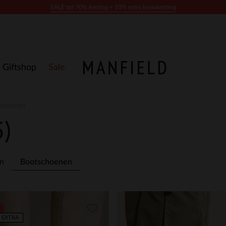
SALE tot 70% korting + 10% extra kassakorting
Giftshop
Sale
hoenen
5)
en
Bootschoenen
 EXTRA