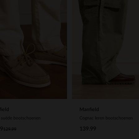
ield
Manfield
e suède bootschoenen
Cognac leren bootschoenen
99
139.99
129.99