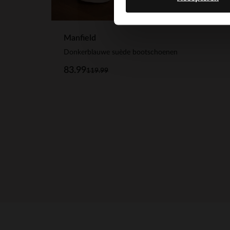
Manfield
Donkerblauwe suède bootschoenen
83.99
119.99