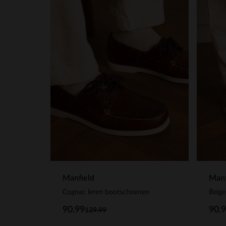
Manfield
Manf
Cognac leren bootschoenen
Beig
90.99
90.
129.99