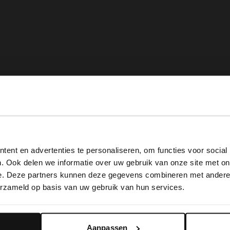
View this website in English?
ent en advertenties te personaliseren, om functies voor social
It looks like your language isn't Dutch. Would you like to
. Ook delen we informatie over uw gebruik van onze site met on
switch to English?
e. Deze partners kunnen deze gegevens combineren met andere i
erzameld op basis van uw gebruik van hun services.
Yes, switch to English
No, stay in Dutch
Aanpassen