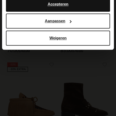
Accepteren
Aanpassen
Manfield
Manfield
Weigeren
Beige suède loafers met gouden studs
Beige suède laarzen met franjes
70.00
85.00
140.00
170.00
-50%
-10% EXTRA