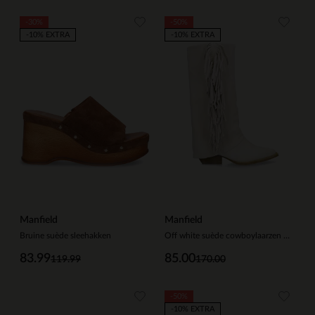
-30%
-50%
-10% EXTRA
-10% EXTRA
Manfield
Manfield
Bruine suède sleehakken
Off white suède cowboylaarzen met franjes
83.99
85.00
119.99
170.00
-50%
-10% EXTRA