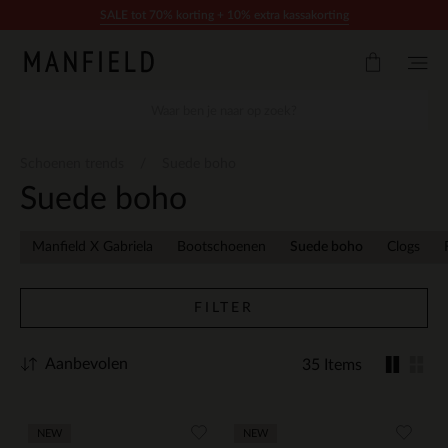
Doorgaan naar artikel
SALE tot 70% korting + 10% extra kassakorting
Schoenen trends
Suede boho
Suede boho
Manfield X Gabriela
Bootschoenen
Suede boho
Clogs
FILTER
Aanbevolen
35 Items
NEW
NEW