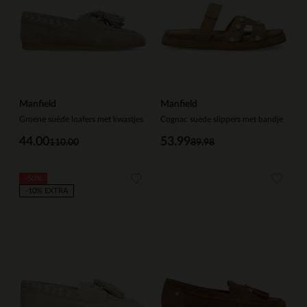
Manfield
Manfield
Groene suède loafers met kwastjes
Cognac suède slippers met bandje
44.00
53.99
110.00
89.98
-50%
-10% EXTRA