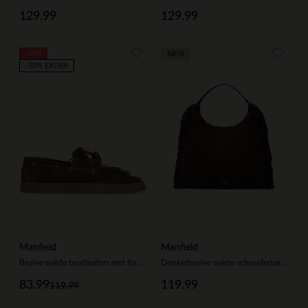
129.99
129.99
-30%
NEW
-10% EXTRA
Manfield
Manfield
Bruine suède boatloafers met franjes
Donkerbruine suède schoudertas met franjes
83.99
119.99
119.99