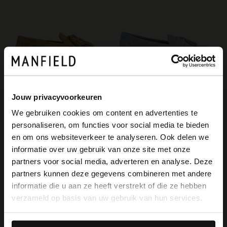
Jouw privacyvoorkeuren
Manfield
No Stress
We gebruiken cookies om content en advertenties te
Beige suède loafers met franjes
Blauwe suède loafers met franjes
personaliseren, om functies voor social media te bieden
71.99
109.99
119.98
×
en om ons websiteverkeer te analyseren. Ook delen we
View this website in English?
informatie over uw gebruik van onze site met onze
-50%
-50%
partners voor social media, adverteren en analyse. Deze
-10% EXTRA
-10% EXTRA
It looks like your language isn't Dutch. Would
partners kunnen deze gegevens combineren met andere
you like to switch to English?
informatie die u aan ze heeft verstrekt of die ze hebben
verzameld op basis van uw gebruik van hun services.
Yes, switch to
No, stay in Dutch
English