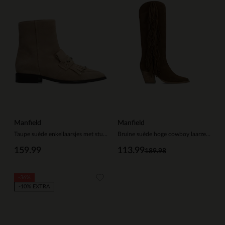
Manfield
Manfield
Taupe suède enkellaarsjes met studs
Bruine suède hoge cowboy laarzen met franjes
159.99
113.99
189.98
-36%
-10% EXTRA