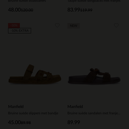
Bruine suède boatloafers
Taupe suède slingbacks met franjes
48.00
83.99
120.00
119.99
-50%
NEW
-10% EXTRA
Manfield
Manfield
Bruine suède slippers met bandje
Bruine suède sandalen met franjes en kralen
45.00
89.99
89.98