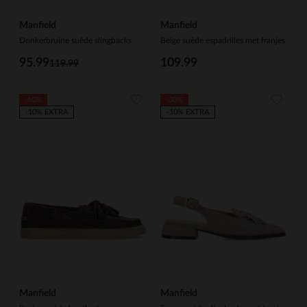
Manfield
Manfield
Donkerbruine suède slingbacks
Beige suède espadrilles met franjes
95.99
109.99
119.99
-60%
-30%
-10% EXTRA
-10% EXTRA
Manfield
Manfield