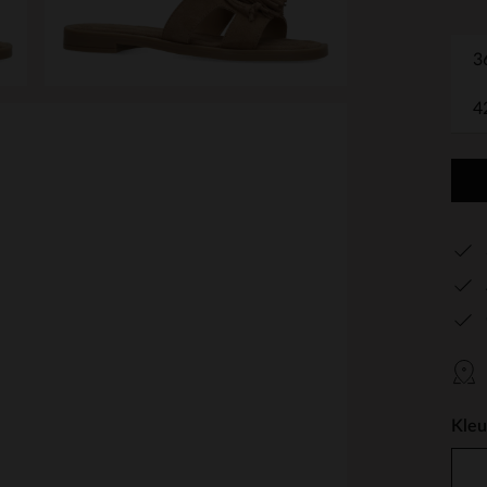
3
4
Kleu