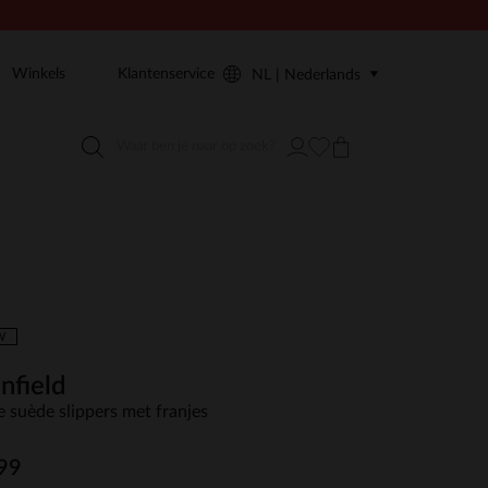
Winkels
Klantenservice
NL | Nederlands
W
nfield
e suède slippers met franjes
99