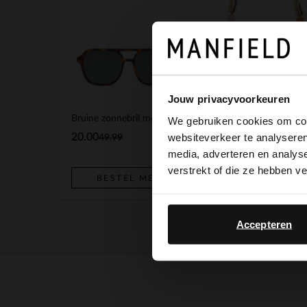
Jouw privacyvoorkeuren
Bruine zonnebril met print
We gebruiken cookies om cont
websiteverkeer te analyseren
20.00
14.99
49.99
media, adverteren en analys
verstrekt of die ze hebben v
BESTEL MEE
BESTEL MEE
Accepteren