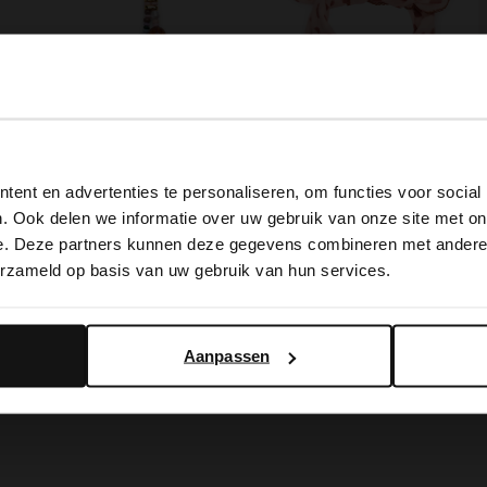
View this website in English?
Multicolor gekleurde kralenketting
Multicolor kralen bag charm
Roze sjaaltjes met hartjes
ent en advertenties te personaliseren, om functies voor social
It looks like your language isn't Dutch. Would you like to
. Ook delen we informatie over uw gebruik van onze site met on
12.99
12.99
switch to English?
e. Deze partners kunnen deze gegevens combineren met andere i
erzameld op basis van uw gebruik van hun services.
BESTEL MEE
BESTEL MEE
Yes, switch to English
No, stay in Dutch
Aanpassen