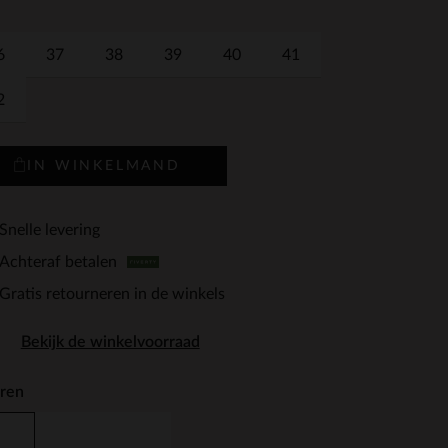
6
37
38
39
40
41
2
IN WINKELMAND
Snelle levering
Achteraf betalen
Gratis retourneren in de winkels
Bekijk de winkelvoorraad
ren