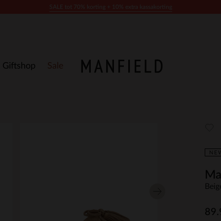
SALE tot 70% korting + 10% extra kassakorting
Giftshop
Sale
NE
Ma
Beig
89.