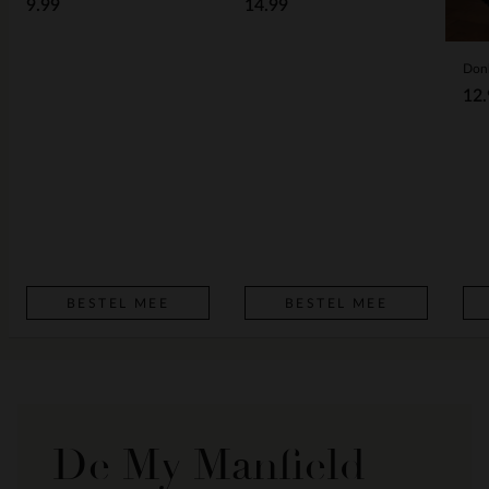
9.99
14.99
12.
BESTEL MEE
BESTEL MEE
De My Manfield