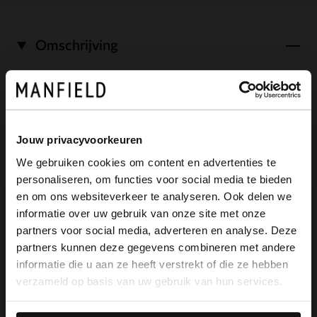
Omschrijving
Blauwe suède loafer met franjes van het
merk No Stress. De loafers hebben een
Jouw privacyvoorkeuren
gestikte ronde neus en memory foam
We gebruiken cookies om content en advertenties te
voetbed. We adviseren als verzorging en
personaliseren, om functies voor social media te bieden
×
en om ons websiteverkeer te analyseren. Ook delen we
bescherming de Natural Trendspray.
View this website in English?
informatie over uw gebruik van onze site met onze
partners voor social media, adverteren en analyse. Deze
It looks like your language isn't Dutch. Would
partners kunnen deze gegevens combineren met andere
you like to switch to English?
informatie die u aan ze heeft verstrekt of die ze hebben
Alles over dit product
verzameld op basis van uw gebruik van hun services.
Yes, switch to
No, stay in Dutch
English