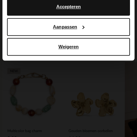
Maattabel
Accepteren
Bezorgen & retour
Aanpassen
Weigeren
Voor jou erbij gezocht
NEW
Multicolor bag charm
Gouden bloemen oorbellen