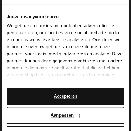
gemaakt van leer en daarom raden we je
Jouw privacyvoorkeuren
aan deze dames enkellaarsjes te
We gebruiken cookies om content en advertenties te
verzorgen en beschermen met de Collonil
personaliseren, om functies voor social media te bieden
×
en om ons websiteverkeer te analyseren. Ook delen we
Carbon Pro. Deze dames enkellaarsjes zijn
View this website in English?
informatie over uw gebruik van onze site met onze
voorzien van een hak met hoogte van 7
partners voor social media, adverteren en analyse. Deze
It looks like your language isn't Dutch. Would
partners kunnen deze gegevens combineren met andere
cm.
you like to switch to English?
informatie die u aan ze heeft verstrekt of die ze hebben
verzameld op basis van uw gebruik van hun services.
Yes, switch to
No, stay in Dutch
English
Alles over dit product
Accepteren
Maattabel
Aanpassen
Bezorgen & retour