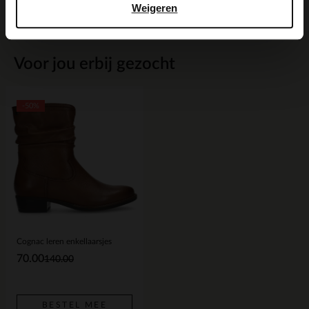
Weigeren
Voor jou erbij gezocht
-50%
Cognac leren enkellaarsjes
70.00
140.00
BESTEL MEE