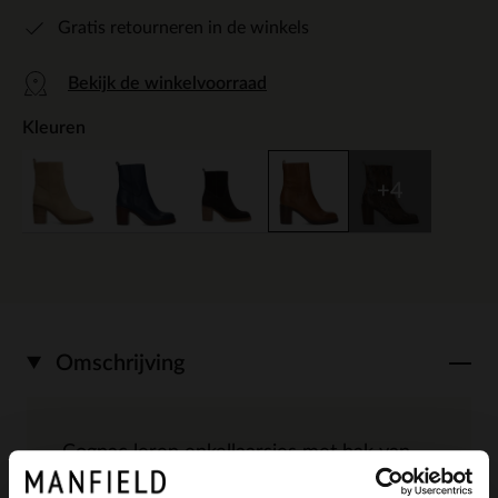
Gratis retourneren in de winkels
Bekijk de winkelvoorraad
Kleuren
+4
Omschrijving
Cognac leren enkellaarsjes met hak van
Manfield. Deze enkellaarsjes met hak zijn