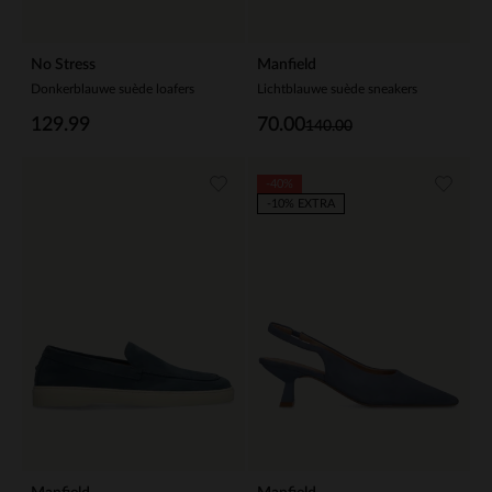
No Stress
Manfield
Donkerblauwe suède loafers
Lichtblauwe suède sneakers
129.99
70.00
140.00
-40%
-10% EXTRA