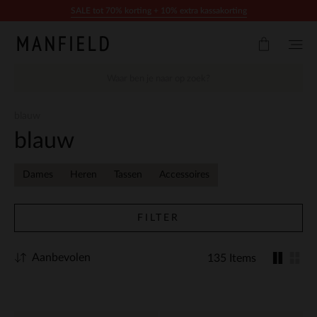
Doorgaan naar artikel
SALE tot 70% korting + 10% extra kassakorting
blauw
blauw
Dames
Heren
Tassen
Accessoires
FILTER
Aanbevolen
135 Items