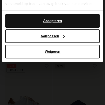
verzameld op basis van uw gebruik van hun services.
Yes, switch to
No, stay in Dutch
English
Accepteren
Aanpassen
Manfield
Manfield
Donkerblauwe suède sneakers
Blauwe suède loafers
Weigeren
75.00
71.99
150.00
119.98
-50%
NEW
-10% EXTRA