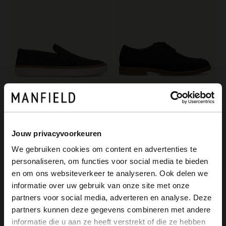
No Stress
Manfield
Donkerblauwe suède loafers
Blauwe suède veterschoenen
Jouw privacyvoorkeuren
65.00
52.00
130.00
130.00
We gebruiken cookies om content en advertenties te
personaliseren, om functies voor social media te bieden
×
-50%
-40%
en om ons websiteverkeer te analyseren. Ook delen we
View this website in English?
-10% EXTRA
-10% EXTRA
informatie over uw gebruik van onze site met onze
partners voor social media, adverteren en analyse. Deze
It looks like your language isn't Dutch. Would
partners kunnen deze gegevens combineren met andere
you like to switch to English?
informatie die u aan ze heeft verstrekt of die ze hebben