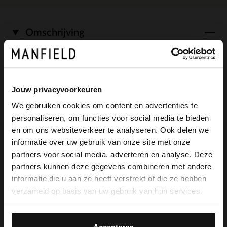
Omschrijving
Blauwe suède sneakers met leren details
Jouw privacyvoorkeuren
van Manfield. De sneakers hebben een
We gebruiken cookies om content en advertenties te
witte zool van 5 cm. We adviseren als
personaliseren, om functies voor social media te bieden
×
verzorging en bescherming de
en om ons websiteverkeer te analyseren. Ook delen we
View this website in English?
informatie over uw gebruik van onze site met onze
suède/nubuck spray in transparant.
partners voor social media, adverteren en analyse. Deze
It looks like your language isn't Dutch. Would
partners kunnen deze gegevens combineren met andere
you like to switch to English?
informatie die u aan ze heeft verstrekt of die ze hebben
verzameld op basis van uw gebruik van hun services.
Alles over dit product
Yes, switch to
No, stay in Dutch
English