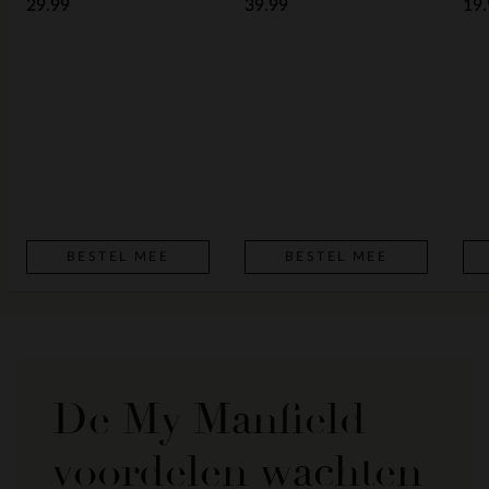
29.99
39.99
19.
BESTEL MEE
BESTEL MEE
De My Manfield
voordelen wachten