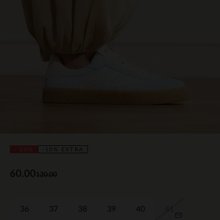
- 50%
-10% EXTRA
60.00
120.00
36
37
38
39
40
41