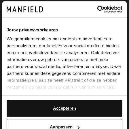
Omschrijving
Jouw privacyvoorkeuren
We gebruiken cookies om content en advertenties te
personaliseren, om functies voor social media te bieden
Blauwe leren sneakers van No Stress. De
×
en om ons websiteverkeer te analyseren. Ook delen we
View this website in English?
sneakers hebben een zool van 4 cm, witte
informatie over uw gebruik van onze site met onze
partners voor social media, adverteren en analyse. Deze
strepen en een memory foam voetbed.
It looks like your language isn't Dutch. Would
partners kunnen deze gegevens combineren met andere
you like to switch to English?
We adviseren als verzorging de Natural
informatie die u aan ze heeft verstrekt of die ze hebben
verzameld op basis van uw gebruik van hun services.
Trendspray of de Collonil Carbon Pro.
Yes, switch to
No, stay in Dutch
English
Accepteren
Alles over dit product
Aanpassen