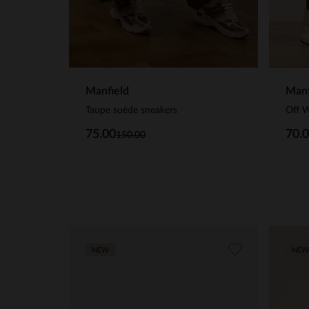
Manf
Manfield
Taupe suède sneakers
70.
75.00
150.00
NEW
NEW