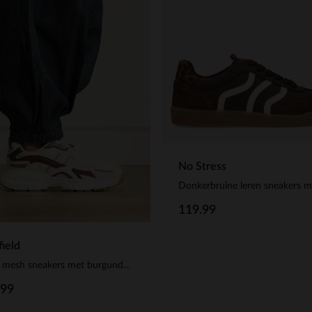
No Stress
119.99
ield
Beige mesh sneakers met burgundy details
.99