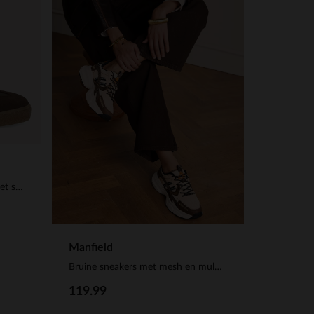
Donkerbruine leren sneakers met suède details
Manfield
Bruine sneakers met mesh en multi colour details
119.99