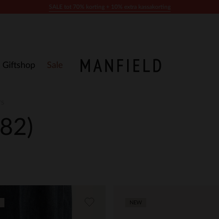
SALE tot 70% korting + 10% extra kassakorting
Giftshop
Sale
rs
182)
NEW