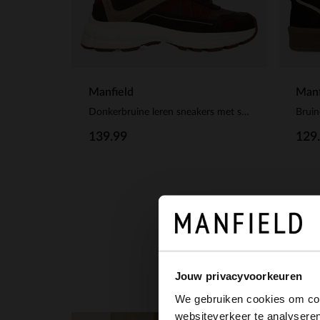
Manfield
Manf
Donkerbruine leren sneakers met suède details
Bruin
139.99
129
Jouw privacyvoorkeuren
We gebruiken cookies om cont
websiteverkeer te analyseren