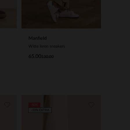
Manfield
Witte leren sneakers
65.00
130.00
-50%
-10% EXTRA