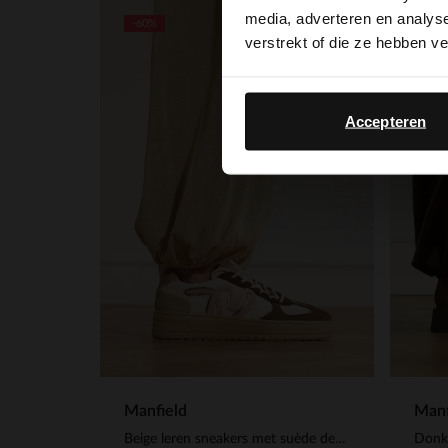
media, adverteren en analys
-60%
NEW
verstrekt of die ze hebben v
Accepteren
Manfield
Manf
Beige leren sneakers met suède details
Donk