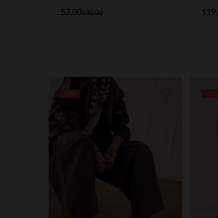
52.00
119
130.00
-50%
-50%