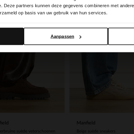
switch to English?
e. Deze partners kunnen deze gegevens combineren met andere i
NEW
erzameld op basis van uw gebruik van hun services.
Yes, switch to English
No, stay in Dutch
Aanpassen
ield
Manfield
erbruine suède veterschoenen
Beige suède sneakers