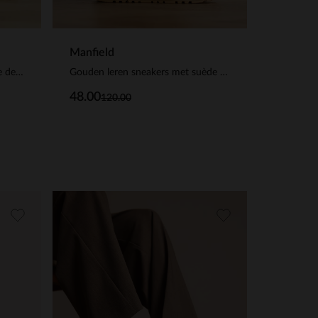
Manfield
Taupe leren sneakers met suède details
Gouden leren sneakers met suède details
48.00
120.00