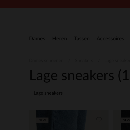
Doorgaan naar artikel
Dames
Heren
Tassen
Accessoires
Dames schoenen
Sneakers
Lage sneake
Lage sneakers
(
Lage sneakers
NEW
NEW