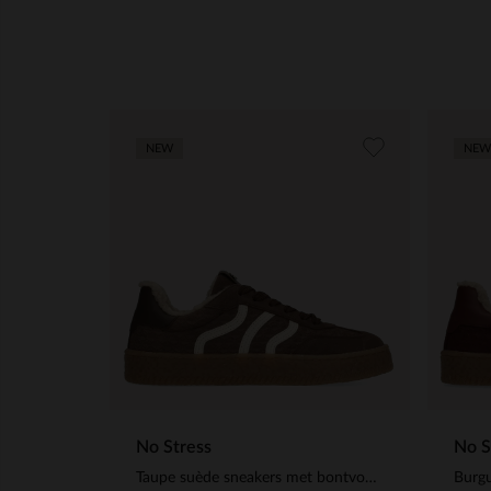
NEW
NEW
No Stress
No S
Taupe suède sneakers met bontvoering