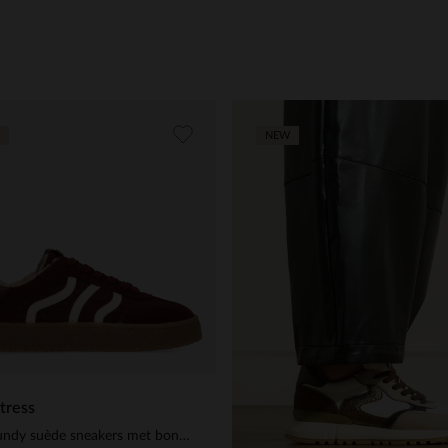
NEW
tress
Burgundy suède sneakers met bontvoering