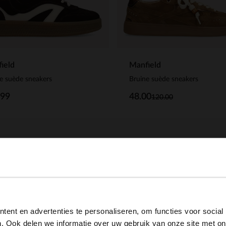
ield
Manfield
e suède sneakers
Bruine suède sneakers
.99
48.00
120.00
View this website in English?
ent en advertenties te personaliseren, om functies voor social
It looks like your language isn't Dutch. Would you like to
. Ook delen we informatie over uw gebruik van onze site met on