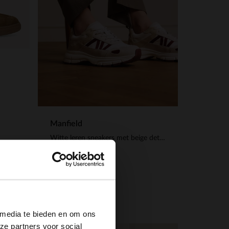
Manfield
Witte leren sneakers met beige details
139.99
×
 media te bieden en om ons
ze partners voor social