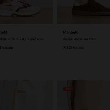
ield
Manfield
Off White leren sneakers met rode suède details
Bruine suède sneakers
00
70.00
140.00
140.00
-50%