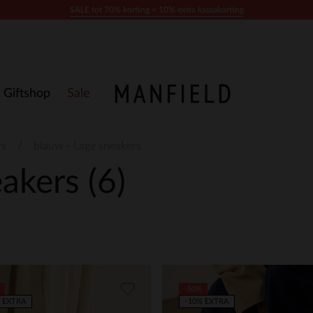
SALE tot 70% korting + 10% extra kassakorting
Giftshop
Sale
rs
blauw - Lage sneakers
eakers
(6)
-50%
 EXTRA
-10% EXTRA