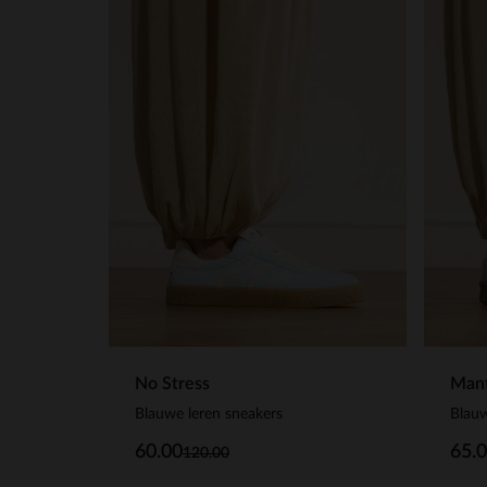
No Stress
Manf
Blauwe leren sneakers
Blauw
60.00
65.
120.00