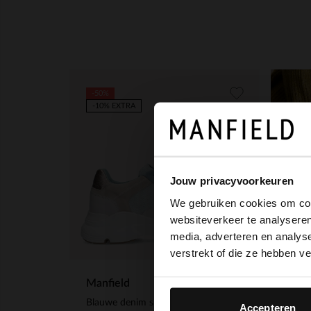
-50%
-10% EXTRA
Jouw privacyvoorkeuren
We gebruiken cookies om cont
websiteverkeer te analyseren
media, adverteren en analys
verstrekt of die ze hebben v
Manfield
Blauwe denim sneakers
Accepteren