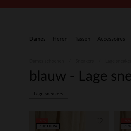
Doorgaan naar artikel
Dames
Heren
Tassen
Accessoires
Dames schoenen
Sneakers
Lage sneake
blauw - Lage sn
Lage sneakers
-50%
-50%
-10% EXTRA
-10%