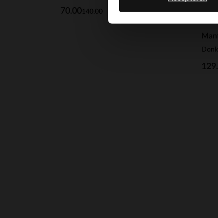
70.00
140.00
Manf
Donk
129