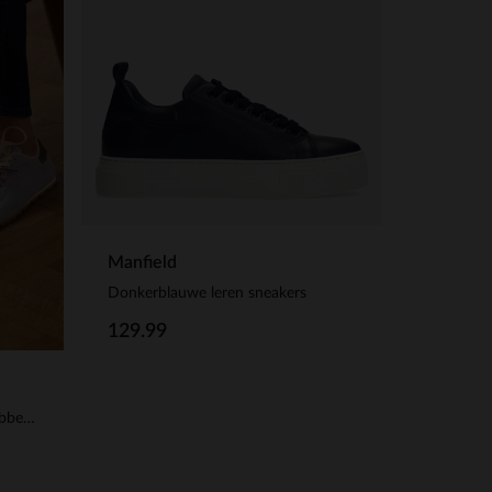
Manfield
Donkerblauwe leren sneakers
129.99
Blauwe suède sneakers met dubbele vetersluiting