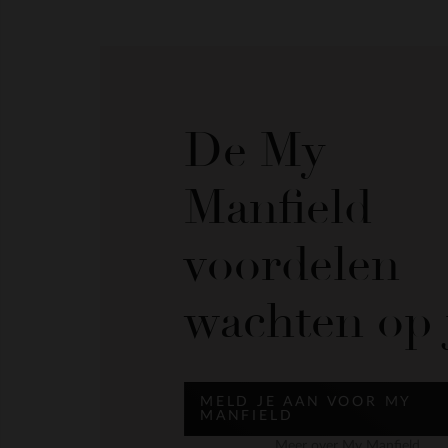
De My
Manfield
voordelen
wachten op 
MELD JE AAN VOOR MY
MANFIELD
Meer over My Manfield