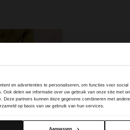
View this website in English?
ent en advertenties te personaliseren, om functies voor social
It looks like your language isn't Dutch. Would you like to
. Ook delen we informatie over uw gebruik van onze site met on
switch to English?
e. Deze partners kunnen deze gegevens combineren met andere i
erzameld op basis van uw gebruik van hun services.
Yes, switch to English
No, stay in Dutch
Aanpassen