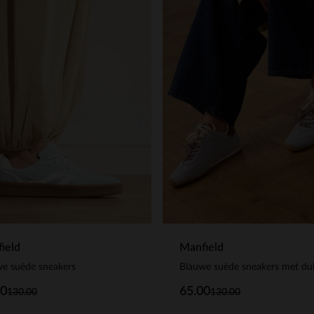
ield
Manfield
e suède sneakers
00
65.00
130.00
130.00