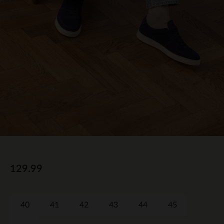
129.99
40
41
42
43
44
45