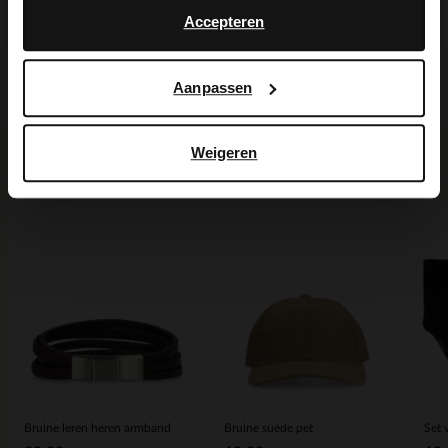
Maattabel
Accepteren
Bezorgen & retour
Aanpassen
Weigeren
Voor jou erbij gezocht
Bruine leren heren armband
Bruine suède pet