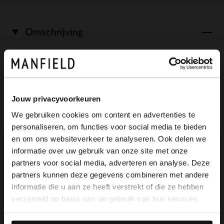
Omschrijving
Blauwe suède sneakers van Manfield. De
sneakers hebben een witte zool van 3 cm
Jouw privacyvoorkeuren
en we adviseren als bescherming en
We gebruiken cookies om content en advertenties te
verzorging de suède/ nubuck spray in
personaliseren, om functies voor social media te bieden
×
en om ons websiteverkeer te analyseren. Ook delen we
transparant.
View this website in English?
informatie over uw gebruik van onze site met onze
partners voor social media, adverteren en analyse. Deze
It looks like your language isn't Dutch. Would
partners kunnen deze gegevens combineren met andere
you like to switch to English?
informatie die u aan ze heeft verstrekt of die ze hebben
Alles over dit product
verzameld op basis van uw gebruik van hun services.
Yes, switch to
No, stay in Dutch
English