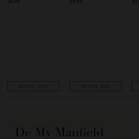
29.99
19.99
10.
BESTEL MEE
BESTEL MEE
De My Manfield