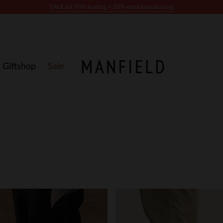
SALE tot 70% korting + 10% extra kassakorting
Giftshop
Sale