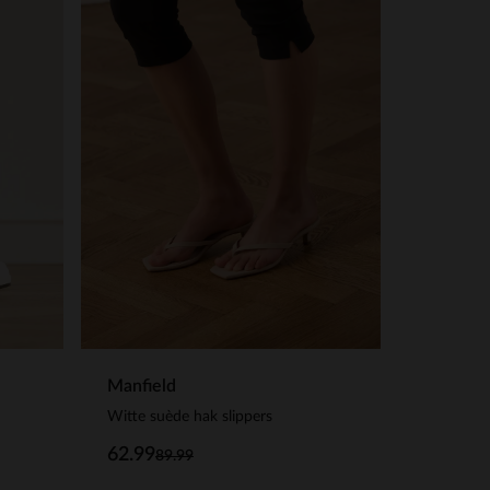
Manfield
Witte suède hak slippers
62.99
89.99