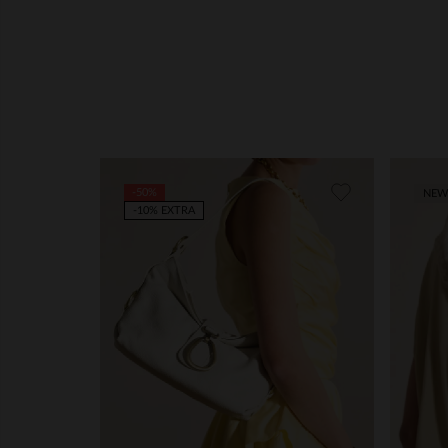
-50%
NEW
-10% EXTRA