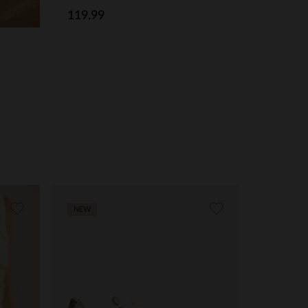
119.99
NEW