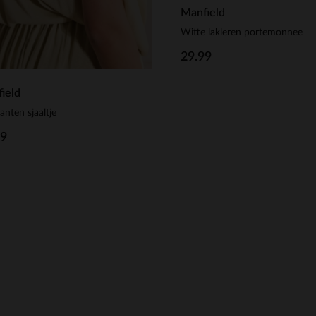
Manfield
Witte lakleren portemonnee
29.99
ield
anten sjaaltje
99