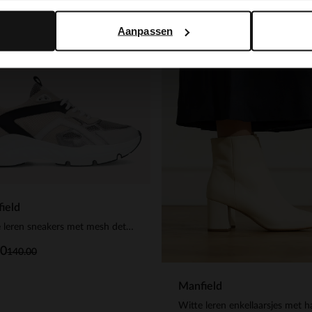
NEW
Aanpassen
 EXTRA
ield
Witte leren sneakers met mesh details
00
140.00
Manfield
Witte leren enkellaarsjes met h