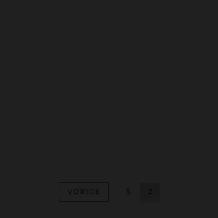
1
2
VORIGE
Vorige
Huidige pagina