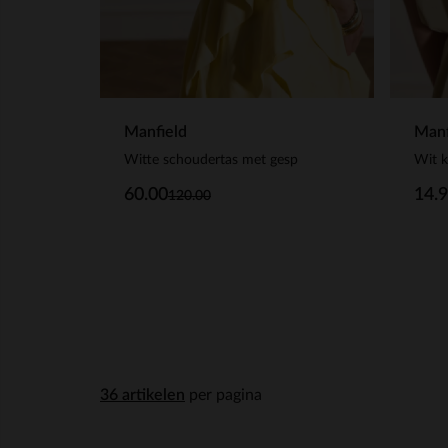
Manfield
Manf
Witte schoudertas met gesp
Wit k
60.00
14.
120.00
per pagina