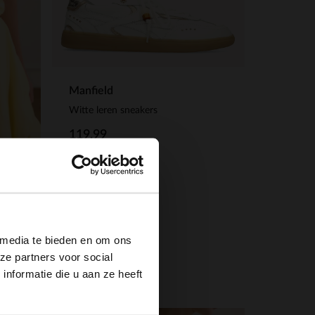
Manfield
Witte leren sneakers
119.99
×
Witte lakleren handtas met crocoprint
 media te bieden en om ons
ze partners voor social
nformatie die u aan ze heeft