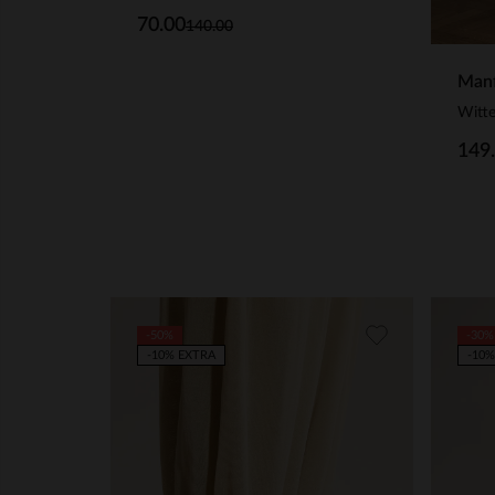
70.00
140.00
Manf
Witte
149
-50%
-30%
-10% EXTRA
-10%