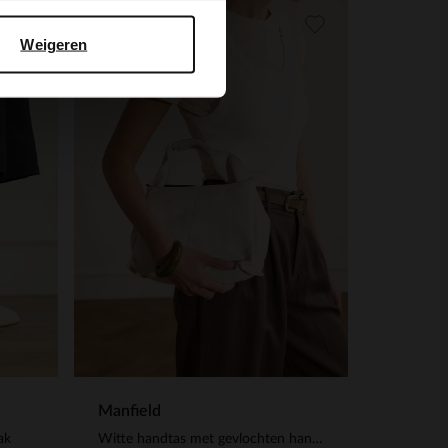
-50%
Weigeren
-10% EXTRA
Manfield
ak
Witte handtas met gevlochten handvat