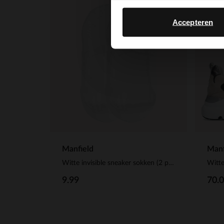
-50%
Accepteren
-10%
Manfield
Manf
Witte invisible sneaker sokken (2 paar)
9.99
70.