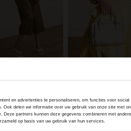
ield
Manfield
 leren gevlochten hak slippers
View this website in English?
99
99.99
119.99
ent en advertenties te personaliseren, om functies voor social
It looks like your language isn't Dutch. Would you like to
. Ook delen we informatie over uw gebruik van onze site met on
switch to English?
e. Deze partners kunnen deze gegevens combineren met andere i
erzameld op basis van uw gebruik van hun services.
Yes, switch to English
No, stay in Dutch