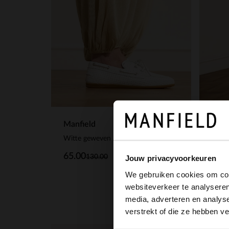
Manfield
Manf
Witte geweven boatloafers
Witte
65.00
83.
130.00
Jouw privacyvoorkeuren
We gebruiken cookies om cont
websiteverkeer te analyseren
media, adverteren en analys
verstrekt of die ze hebben v