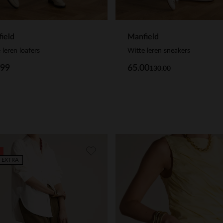
ield
Manfield
 leren loafers
Witte leren sneakers
.99
65.00
130.00
 EXTRA