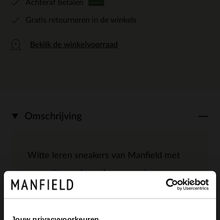
Achteraf betalen
Gratis retourneren in de winkels
Bekijk de winkelvoorraad
Omschrijving
Witte leren sneakers van Manfield met
een witte zool van 4 cm en crème
synthetische details. We adviseren als
verzorging en bescherming de Collonil
Jouw privacyvoorkeuren