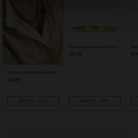
Gouden stalen armband met roze details
Parel
19.99
9.9
Beige touwketting met gouden hangers
14.99
BESTEL MEE
BESTEL MEE