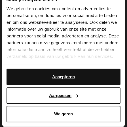
Carbon Pro.
We gebruiken cookies om content en advertenties te
personaliseren, om functies voor social media te bieden
×
en om ons websiteverkeer te analyseren. Ook delen we
View this website in English?
informatie over uw gebruik van onze site met onze
Alles over dit product
partners voor social media, adverteren en analyse. Deze
It looks like your language isn't Dutch. Would
partners kunnen deze gegevens combineren met andere
you like to switch to English?
informatie die u aan ze heeft verstrekt of die ze hebben
Maattabel
verzameld op basis van uw gebruik van hun services.
Yes, switch to
No, stay in Dutch
Bezorgen & retour
English
Accepteren
Aanpassen
Voor jou erbij gezocht
Weigeren