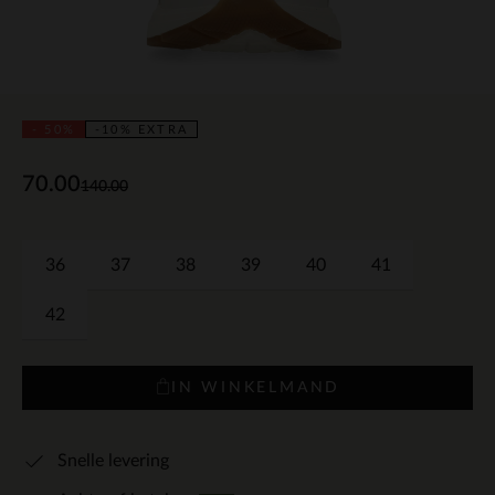
- 50%
-10% EXTRA
70.00
140.00
36
37
38
39
40
41
42
IN WINKELMAND
Snelle levering