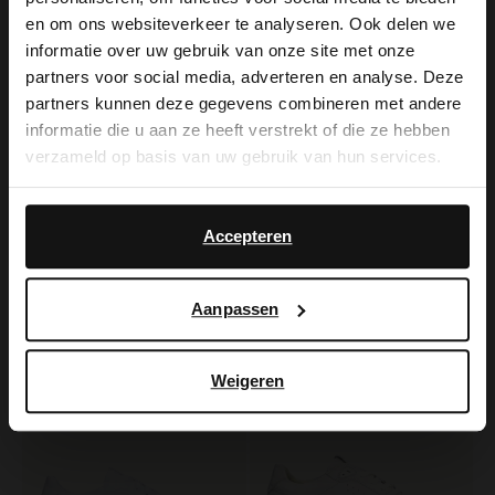
×
en om ons websiteverkeer te analyseren. Ook delen we
View this website in English?
informatie over uw gebruik van onze site met onze
partners voor social media, adverteren en analyse. Deze
It looks like your language isn't Dutch. Would
partners kunnen deze gegevens combineren met andere
you like to switch to English?
informatie die u aan ze heeft verstrekt of die ze hebben
verzameld op basis van uw gebruik van hun services.
Yes, switch to
No, stay in Dutch
Manfield
Manfield
English
Witte leren sneakers
Witte leren sneakers met beige details
Accepteren
129.99
70.00
140.00
Aanpassen
-50%
-50%
-10% EXTRA
-10% EXTRA
Weigeren