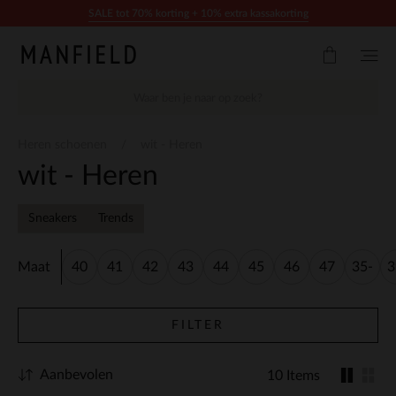
Doorgaan naar artikel
SALE tot 70% korting + 10% extra kassakorting
Heren schoenen
wit - Heren
wit - Heren
Sneakers
Trends
Maat
40
41
42
43
44
45
46
47
35-
3
38
FILTER
Aanbevolen
10 Items