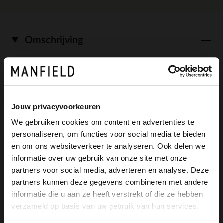
Omschrijving
Witte leren enkellaarsjes met hak van
Manfield. De laarsjes hebben een blokhak
Jouw privacyvoorkeuren
van 7 cm, een puntige neus en een
We gebruiken cookies om content en advertenties te
ritssluiting aan de binnenzijde. We
personaliseren, om functies voor social media te bieden
×
en om ons websiteverkeer te analyseren. Ook delen we
adviseren als bescherming en verzorging
View this website in English?
informatie over uw gebruik van onze site met onze
de Collonil Carbon pro.
partners voor social media, adverteren en analyse. Deze
It looks like your language isn't Dutch. Would
partners kunnen deze gegevens combineren met andere
you like to switch to English?
informatie die u aan ze heeft verstrekt of die ze hebben
verzameld op basis van uw gebruik van hun services.
Yes, switch to
Alles over dit product