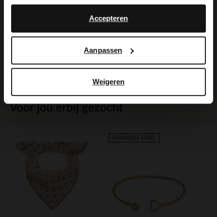
No, stay in Dutch
English
Accepteren
Maattabel
Aanpassen
Bezorgen & retour
Weigeren
Voor jou erbij gezocht
STAINLESS STEEL