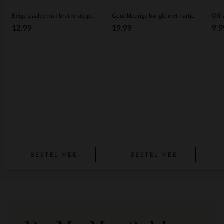
Beige sjaaltje met bruine stippen
Goudkleurige bangle met hartje
12.99
19.99
9.9
BESTEL MEE
BESTEL MEE