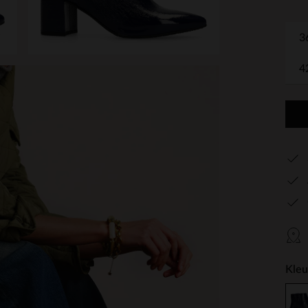
3
4
Kleu