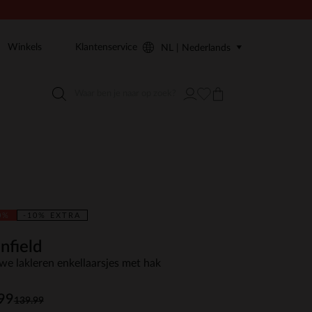
Winkels
Klantenservice
NL | Nederlands
0%
-10% EXTRA
nfield
we lakleren enkellaarsjes met hak
99
139.99