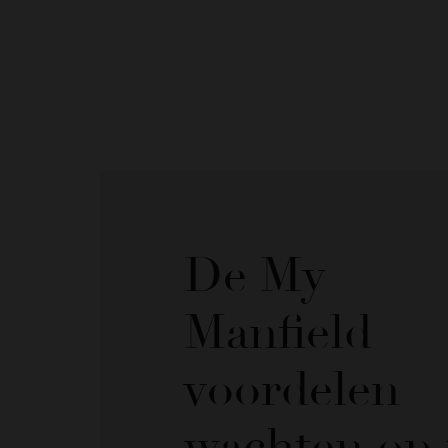
De My
Manfield
voordelen
wachten op 