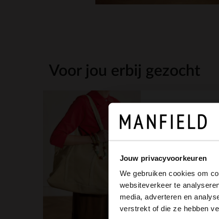
Voor jou erbij gezocht
Jouw privacyvoorkeuren
We gebruiken cookies om cont
websiteverkeer te analyseren
media, adverteren en analys
Beige suède riem
verstrekt of die ze hebben v
34.99