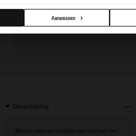
Yes, switch to English
No, stay in Dutch
Aanpassen
Omschrijving
Blauwe lakleren enkellaarsjes met hak van