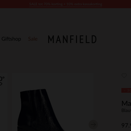
SALE tot 70% korting + 10% extra kassakorting
Giftshop
Sale
- 3
Ma
Blau
97.