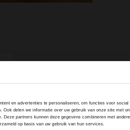
View this website in English?
ent en advertenties te personaliseren, om functies voor social
It looks like your language isn't Dutch. Would you like to
. Ook delen we informatie over uw gebruik van onze site met on
switch to English?
e. Deze partners kunnen deze gegevens combineren met andere i
erzameld op basis van uw gebruik van hun services.