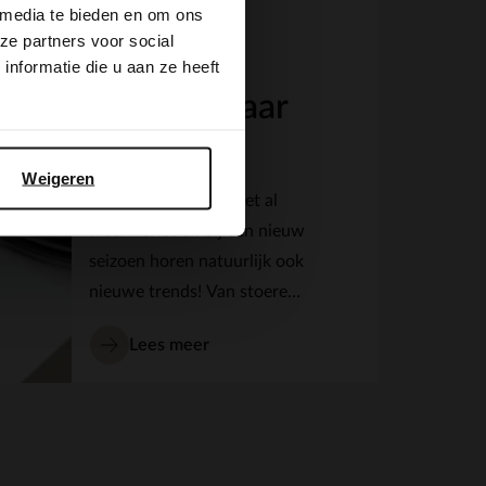
 media te bieden en om ons
21 oktober 2017
ze partners voor social
Schoenen
nformatie die u aan ze heeft
trends najaar
2017
Weigeren
Voor je het weet is het al
weer herfst en bij een nieuw
seizoen horen natuurlijk ook
nieuwe trends! Van stoere
boots
tot opvallend metallic,
Lees meer
ben jij benieuwd naar de
trends voor het najaar van
2017? Met deze
schoenentrends
steel jij de
show!