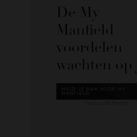
De My
Manfield
voordelen
wachten op 
MELD JE AAN VOOR MY
MANFIELD
Meer over My Manfield