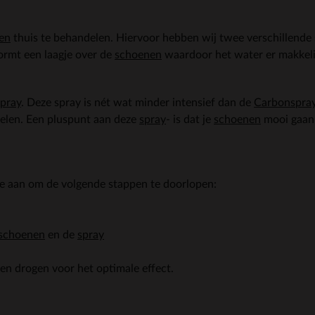
en
thuis te behandelen. Hiervoor hebben wij twee verschillende s
ormt een laagje over de
schoenen
waardoor het water er makkeli
pray
. Deze spray is nét wat minder intensief dan de
Carbonspra
elen. Een pluspunt aan deze
spray
- is dat je
schoenen
mooi gaan 
.
 je aan om de volgende stappen te doorlopen:
schoenen
en de
spray
en drogen voor het optimale effect.