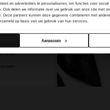
ent en advertenties te personaliseren, om functies voor social
ber 2017
It looks like your language isn't Dutch. Would you like to
. Ook delen we informatie over uw gebruik van onze site met on
weg naar
switch to English?
e. Deze partners kunnen deze gegevens combineren met andere i
erzameld op basis van uw gebruik van hun services.
grote dag
Yes, switch to English
No, stay in Dutch
nde bruid Iris vertelt
Aanpassen
es over haar schoenen,
n thema! Benieuwd?
el verder!
ees meer