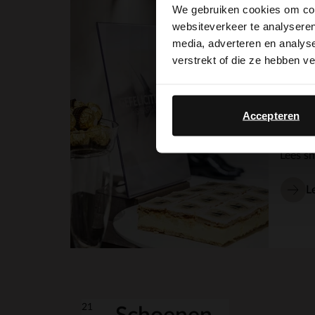
We gebruiken cookies om cont
03 okto
websiteverkeer te analyseren
De 
media, adverteren en analys
verstrekt of die ze hebben v
de 
Aanstaa
Accepteren
ons all
jurk e
Lees sn
L
21