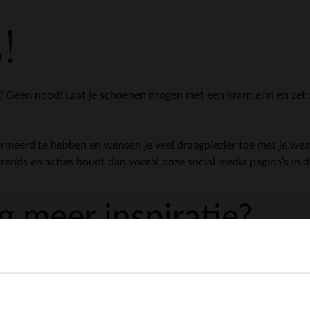
!
? Geen nood! Laat je schoenen
drogen
met een krant erin en zet z
rmeerd te hebben en wensen je veel draagplezier toe met je we
trends en acties houdt dan vooral onze social media pagina’s in 
 meer inspiratie?
View this website in English?