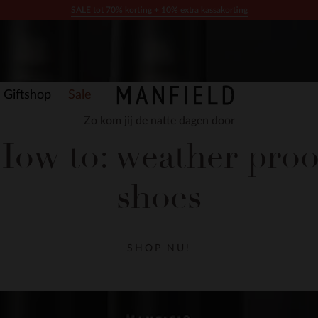
SALE tot 70% korting + 10% extra kassakorting
Giftshop
Sale
Zo kom jij de natte dagen door
How to: weather proo
shoes
SHOP NU!