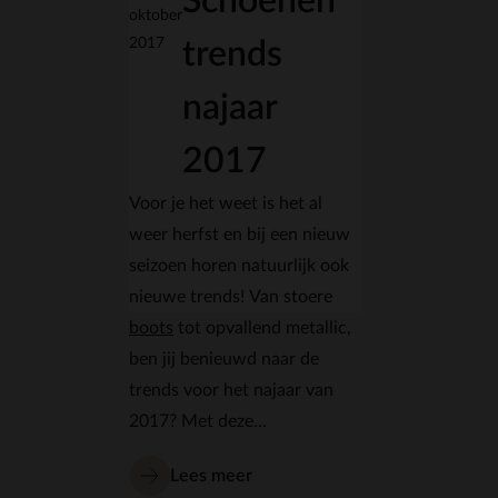
Schoenen
oktober
2017
trends
najaar
2017
Voor je het weet is het al
weer herfst en bij een nieuw
seizoen horen natuurlijk ook
nieuwe trends! Van stoere
boots
tot opvallend metallic,
ben jij benieuwd naar de
trends voor het najaar van
2017? Met deze
schoenentrends
steel jij de
Lees meer
show!