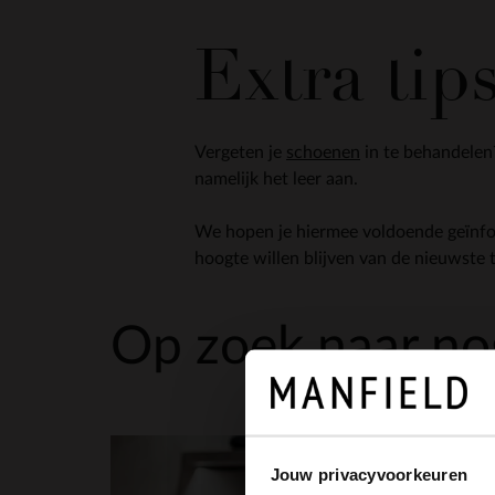
Extra tips
Vergeten je
schoenen
in te behandelen
namelijk het leer aan.
We hopen je hiermee voldoende geïnfo
hoogte willen blijven van de nieuwste 
Op zoek naar nog
Jouw privacyvoorkeuren