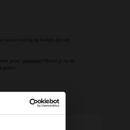
e vooral niét bij de kachel, dit tast
ather proof
schoenen
! Mocht je op de
de gaten!
×