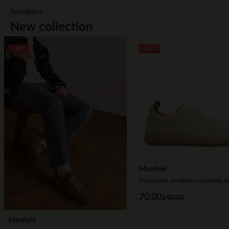
Sneakers
New collection
Item
-40%
-50%
1
of
9
Manfield
Beige leren sneakers met suède de
70.00
140.00
Manfield