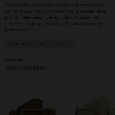
De details maken het verschil, zeker in de zomer! Denk
aan
riemen
die matchen met je loafers, of
sieraden
die je
look compleet maken. Ook een stijlvolle
tas
kan niet
ontbreken aan je zomerse outfit. Wij hebben ze voor je
geselecteerd!
BEKIJK ALLE ACCESSOIRES
Accessoires
New collection
Item
1
of
14