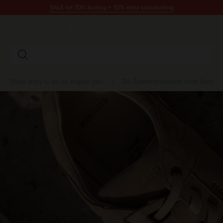
Doorgaan naar artikel
SALE tot 70% korting + 10% extra kassakorting
Shoe story's: let us inspire you
Dé Zomerschoenen voor heren