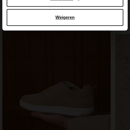
of
2
Weigeren