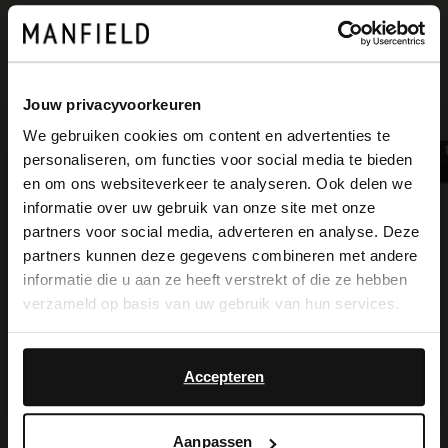
of
12
Jouw privacyvoorkeuren
We gebruiken cookies om content en advertenties te
personaliseren, om functies voor social media te bieden
×
en om ons websiteverkeer te analyseren. Ook delen we
View this website in English?
informatie over uw gebruik van onze site met onze
Manfield
Manfield
partners voor social media, adverteren en analyse. Deze
It looks like your language isn't Dutch. Would
Beige suède slippers
Zwarte leren slippers
partners kunnen deze gegevens combineren met andere
you like to switch to English?
99.99
89.99
informatie die u aan ze heeft verstrekt of die ze hebben
verzameld op basis van uw gebruik van hun services.
Yes, switch to
No, stay in Dutch
English
Accepteren
Item
2
Aanpassen