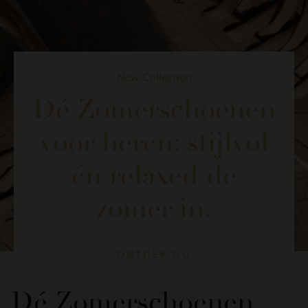
New Collection
Dé Zomerschoenen
voor heren: stijlvol
én relaxed de
zomer in.
ONTDEK NU
Dé Zomerschoenen