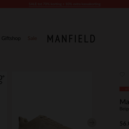
SALE tot 70% korting + 10% extra kassakorting
Giftshop
Sale
- 6
Ma
Beig
56.