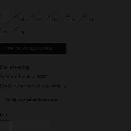
0
41
42
43
44
45
6
47
IN WINKELMAND
Snelle levering
Achteraf betalen
Gratis retourneren in de winkels
Bekijk de winkelvoorraad
ren