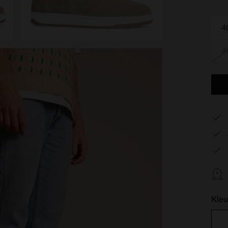
4
4
Kleu