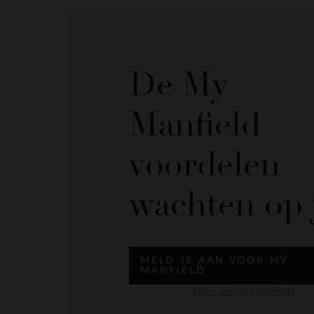
De My
Manfield
voordelen
wachten op 
MELD JE AAN VOOR MY
MANFIELD
Meer over My Manfield