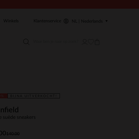
Winkels
Klantenservice
NL | Nederlands
0%
BIJNA UITVERKOCHT!
nfield
e suède sneakers
00
140.00