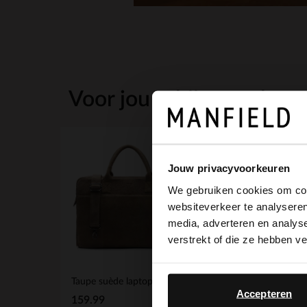
Voor jou erbij gezocht
Jouw privacyvoorkeuren
We gebruiken cookies om cont
websiteverkeer te analyseren
media, adverteren en analys
verstrekt of die ze hebben v
Taupe suède laptoptas 18.5 inch
Beige suède riem
Accepteren
159.99
39.99