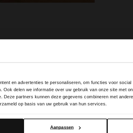
View this website in English?
ent en advertenties te personaliseren, om functies voor social
It looks like your language isn't Dutch. Would you like to
. Ook delen we informatie over uw gebruik van onze site met on
switch to English?
e. Deze partners kunnen deze gegevens combineren met andere i
erzameld op basis van uw gebruik van hun services.
Yes, switch to English
No, stay in Dutch
Bruine leren Orbitkey sleutelhanger
Aanpassen
39.99