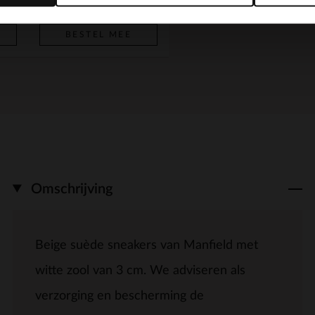
BESTEL MEE
Omschrijving
Beige suède sneakers van Manfield met
witte zool van 3 cm. We adviseren als
verzorging en bescherming de