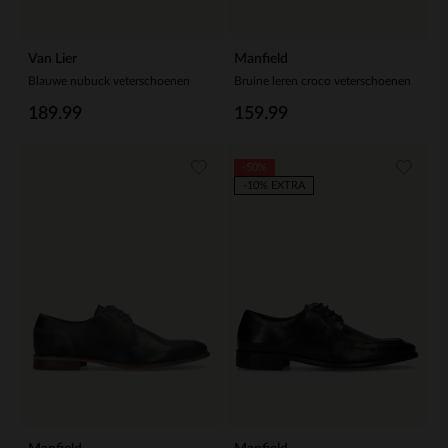
Van Lier
Manfield
Blauwe nubuck veterschoenen
Bruine leren croco veterschoenen
189.99
159.99
-50%
-10% EXTRA