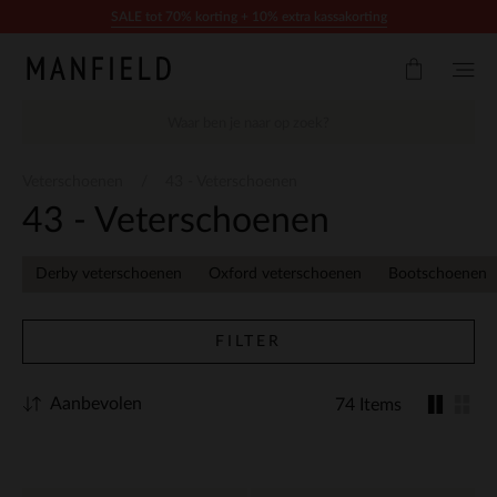
Doorgaan naar artikel
SALE tot 70% korting + 10% extra kassakorting
Veterschoenen
43 - Veterschoenen
43 - Veterschoenen
Derby veterschoenen
Oxford veterschoenen
Bootschoenen
FILTER
Aanbevolen
74 Items