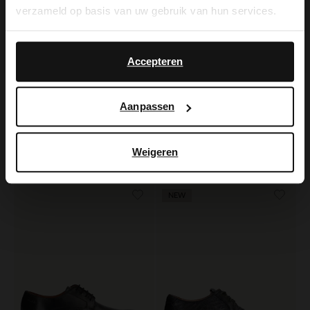
verzameld op basis van uw gebruik van hun services.
Yes, switch to
No, stay in Dutch
English
Accepteren
Aanpassen
Manfield
Heritage
Taupe suède veterschoenen
Zwarte leren veterschoenen
Weigeren
139.99
279.99
NEW