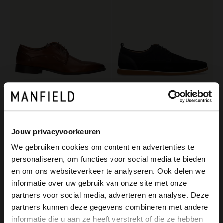
Manfield
No Stress
Bruine leren veterschoenen
Donkerblauwe suède veterschoenen
Jouw privacyvoorkeuren
169.99
65.00
130.00
We gebruiken cookies om content en advertenties te
personaliseren, om functies voor social media te bieden
×
en om ons websiteverkeer te analyseren. Ook delen we
View this website in English?
informatie over uw gebruik van onze site met onze
partners voor social media, adverteren en analyse. Deze
It looks like your language isn't Dutch. Would
partners kunnen deze gegevens combineren met andere
you like to switch to English?
informatie die u aan ze heeft verstrekt of die ze hebben