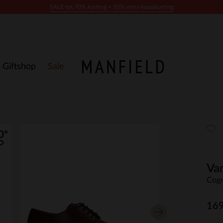
SALE tot 70% korting + 10% extra kassakorting
Giftshop
Sale
Van
Cogn
169