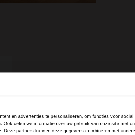
View this website in English?
ent en advertenties te personaliseren, om functies voor social
It looks like your language isn't Dutch. Would you like to
. Ook delen we informatie over uw gebruik van onze site met on
Cognac leren laptoptas 17 inch
switch to English?
e. Deze partners kunnen deze gegevens combineren met andere i