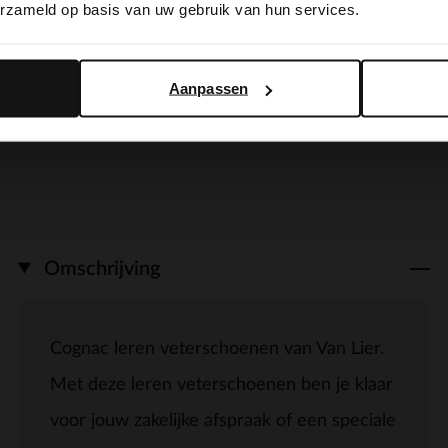
erzameld op basis van uw gebruik van hun services.
Yes, switch to English
No, stay in Dutch
Aanpassen
Omschrijving
Cognac leren veterschoenen van Van Lier.
Met deze leren veterschoenen ben je klaar
voor jouw zakelijke afspraak of een speciale