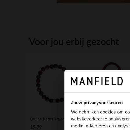
Voor jou erbij gezocht
Jouw privacyvoorkeuren
We gebruiken cookies om cont
websiteverkeer te analyseren
Bruine heren kralen armband
media, adverteren en analys
19.99
139.99