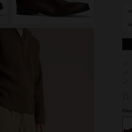
4
4
Kleu