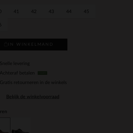
0
41
42
43
44
45
6
IN WINKELMAND
Snelle levering
Achteraf betalen
Gratis retourneren in de winkels
Bekijk de winkelvoorraad
ren