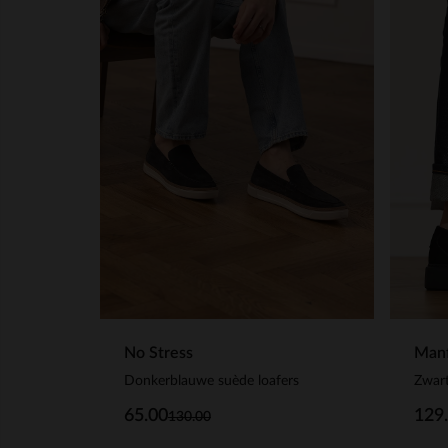
No Stress
Manf
Donkerblauwe suède loafers
Zwart
65.00
129
130.00