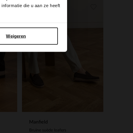
nformatie die u aan ze heeft
Weigeren
Manfield
Bruine suède loafers