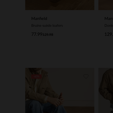
Manfield
Manf
Bruine suède loafers
Donke
77.99
129
129.98
-60%