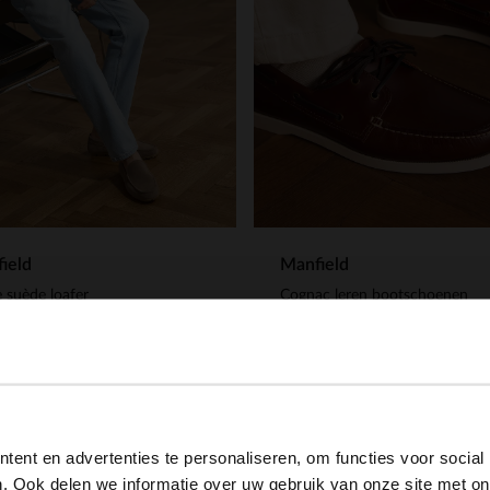
ield
Manfield
 suède loafer
Cognac leren bootschoenen
.99
90.99
129.99
View this website in English?
ent en advertenties te personaliseren, om functies voor social
It looks like your language isn't Dutch. Would you like to
. Ook delen we informatie over uw gebruik van onze site met on