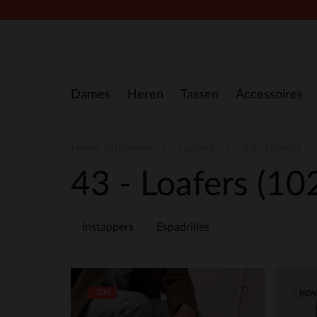
Doorgaan naar artikel
Dames
Heren
Tassen
Accessoires
Heren schoenen
Loafers
43 - Loafers
43 - Loafers
(10
Instappers
Espadrilles
-50%
NEW