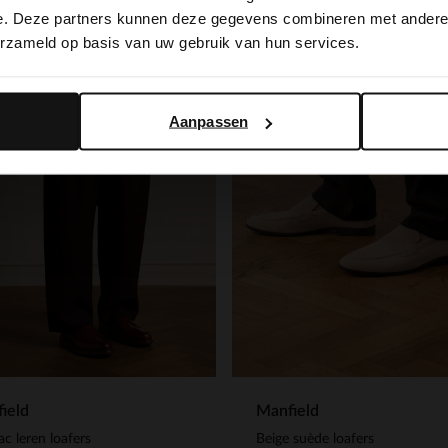
switch to English?
e. Deze partners kunnen deze gegevens combineren met andere i
erzameld op basis van uw gebruik van hun services.
Yes, switch to English
No, stay in Dutch
Aanpassen
ield
Manfield
c leren loafers
Beige suède loafers