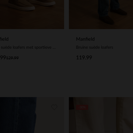
ield
Manfield
Beige suède loafers met sportieve zool
Bruine suède loafers
.99
119.99
129.99
-30%