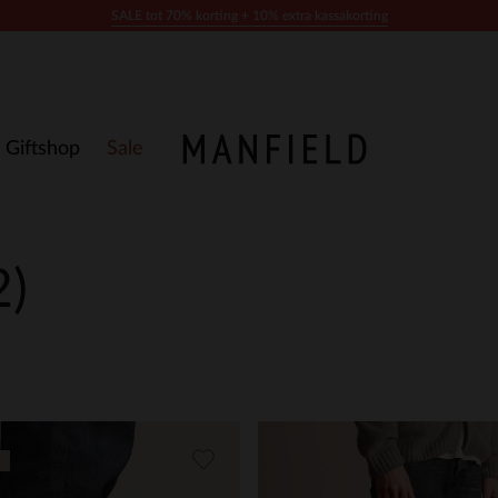
SALE tot 70% korting + 10% extra kassakorting
Giftshop
Sale
2)