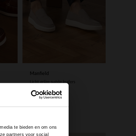
Manfield
Licht grijze suède loafers
129.99
×
 media te bieden en om ons
ze partners voor social