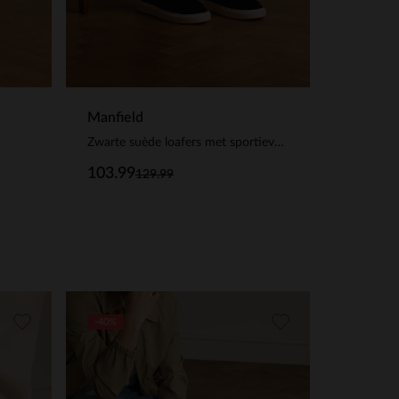
Manfield
Zwarte suède loafers met sportieve zool
103.99
129.99
-40%