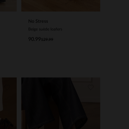
No Stress
Beige suède loafers
90.99
129.99