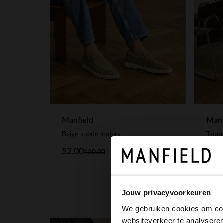
Manfield
Manf
Beige suède loafers
Taupe
52.00
119
130.00
Jouw privacyvoorkeuren
We gebruiken cookies om cont
websiteverkeer te analyseren