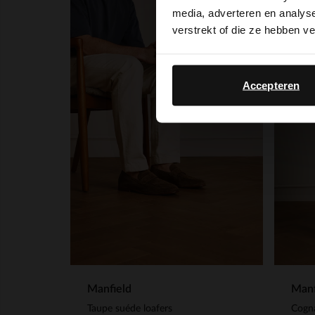
media, adverteren en analys
verstrekt of die ze hebben v
Accepteren
Manfield
Manf
Taupe suéde loafers
Cogna