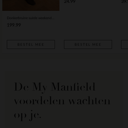
24.99
39.
Donkerbruine suède weekendtas
199.99
BESTEL MEE
BESTEL MEE
De My Manfield
voordelen wachten
op je.