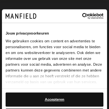
Omschrijving
Jouw privacyvoorkeuren
Cognac suède loafers van Manfield met
We gebruiken cookies om content en advertenties te
een donkerbruine zool en platte hak van 2
personaliseren, om functies voor social media te bieden
×
en om ons websiteverkeer te analyseren. Ook delen we
cm. We adviseren als verzorging en
View this website in English?
informatie over uw gebruik van onze site met onze
bescherming de suède/nubuck spray in
partners voor social media, adverteren en analyse. Deze
It looks like your language isn't Dutch. Would
partners kunnen deze gegevens combineren met andere
transparant.
you like to switch to English?
informatie die u aan ze heeft verstrekt of die ze hebben
verzameld op basis van uw gebruik van hun services.
Yes, switch to
No, stay in Dutch
English
Alles over dit product
Accepteren