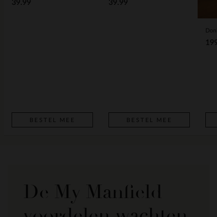
39.99
39.99
19
BESTEL MEE
BESTEL MEE
De My Manfield
voordelen wachten