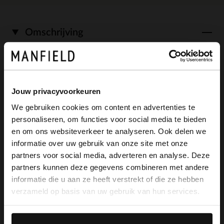
Omschrijving
Donkerbruine suède loafers van het merk
Manfield met een zwarte zool en een
Jouw privacyvoorkeuren
We gebruiken cookies om content en advertenties te
platte hak van 2 cm. We adviseren als
personaliseren, om functies voor social media te bieden
verzorging en bescherming de
×
en om ons websiteverkeer te analyseren. Ook delen we
View this website in English?
informatie over uw gebruik van onze site met onze
suède/nubuck spray in transparant.
partners voor social media, adverteren en analyse. Deze
It looks like your language isn't Dutch. Would
partners kunnen deze gegevens combineren met andere
you like to switch to English?
informatie die u aan ze heeft verstrekt of die ze hebben
verzameld op basis van uw gebruik van hun services.
Alles over dit product
Yes, switch to
No, stay in Dutch
English