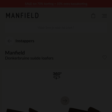
Doorgaan naar artikel
SALE tot 70% korting + 10% extra kassakorting
Instappers
Manfield
Donkerbruine suède loafers