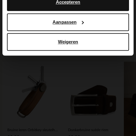
Maattabel
Accepteren
Bezorgen & retour
Aanpassen
Weigeren
Voor jou erbij gezocht
Bruine leren Orbitkey sleutelhanger
Donkerbruine suède riem