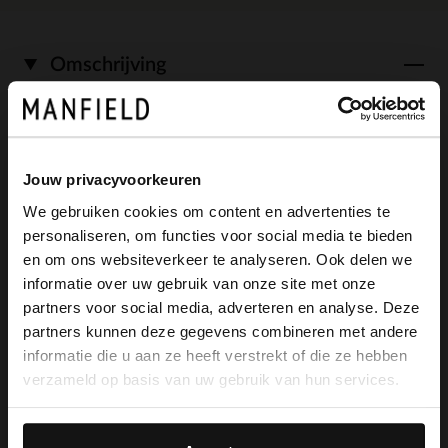
Omschrijving
Donkerblauwe suède loafers van Manfield
Jouw privacyvoorkeuren
met een platte hak van 2 cm. We
We gebruiken cookies om content en advertenties te
adviseren als verzorging en bescherming
personaliseren, om functies voor social media te bieden
×
de suède/nubuck spray in transparant.
en om ons websiteverkeer te analyseren. Ook delen we
View this website in English?
informatie over uw gebruik van onze site met onze
partners voor social media, adverteren en analyse. Deze
It looks like your language isn't Dutch. Would
partners kunnen deze gegevens combineren met andere
you like to switch to English?
informatie die u aan ze heeft verstrekt of die ze hebben
Alles over dit product
verzameld op basis van uw gebruik van hun services.
Yes, switch to
No, stay in Dutch
Maattabel
English