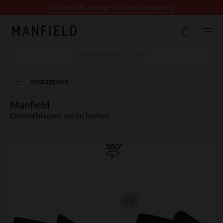
Doorgaan naar artikel
SALE tot 70% korting + 10% extra kassakorting
Instappers
Manfield
Donkerblauwe suède loafers