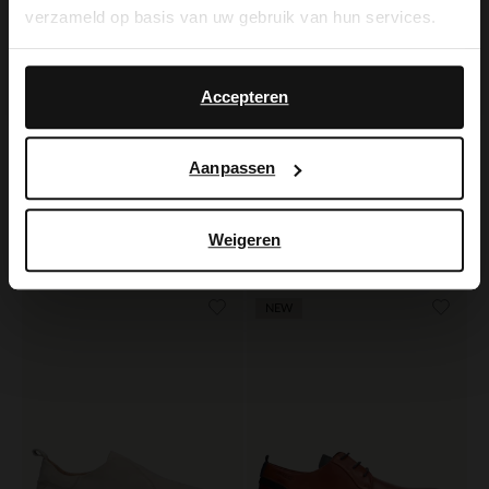
verzameld op basis van uw gebruik van hun services.
Yes, switch to
No, stay in Dutch
English
Accepteren
Aanpassen
Manfield
Manfield
Beige suède sneakers
Zwarte leren chelsea boots
Weigeren
139.99
139.99
NEW