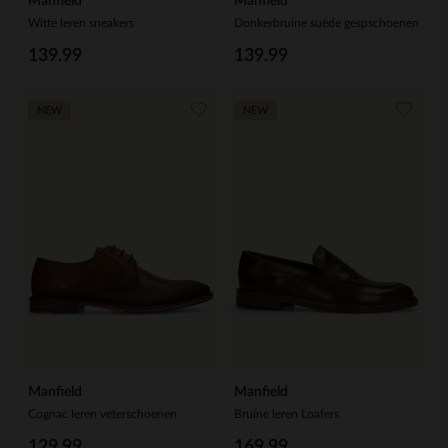
Manfield
Manfield
Witte leren sneakers
Donkerbruine suède gespschoenen
139.99
139.99
NEW
NEW
Manfield
Manfield
Cognac leren veterschoenen
Bruine leren Loafers
129.99
169.99