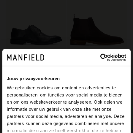
Manfield
Manfield
Zwarte leren veterschoenen
Bruine suède chelsea boots
Jouw privacyvoorkeuren
129.99
149.99
We gebruiken cookies om content en advertenties te
personaliseren, om functies voor social media te bieden
×
NEW
en om ons websiteverkeer te analyseren. Ook delen we
View this website in English?
informatie over uw gebruik van onze site met onze
partners voor social media, adverteren en analyse. Deze
It looks like your language isn't Dutch. Would
partners kunnen deze gegevens combineren met andere
you like to switch to English?
informatie die u aan ze heeft verstrekt of die ze hebben