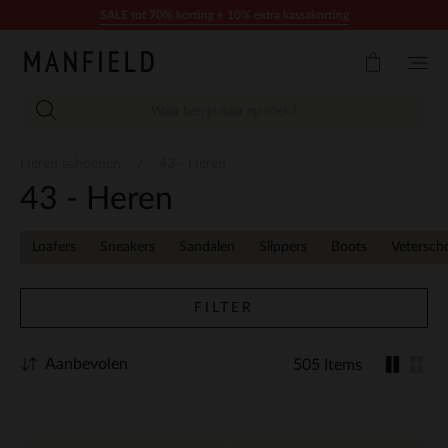
Doorgaan naar artikel
SALE tot 70% korting + 10% extra kassakorting
Heren schoenen
43 - Heren
43 - Heren
Loafers
Sneakers
Sandalen
Slippers
Boots
Vetersch
FILTER
Aanbevolen
505 Items