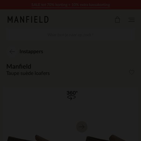
Doorgaan naar artikel
SALE tot 70% korting + 10% extra kassakorting
Instappers
Manfield
Taupe suède loafers