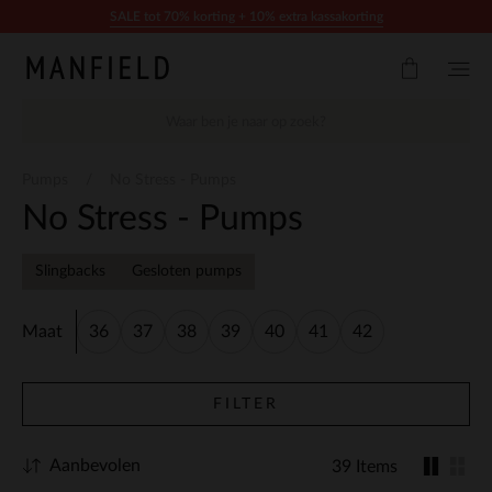
Doorgaan naar artikel
SALE tot 70% korting + 10% extra kassakorting
Pumps
No Stress - Pumps
No Stress - Pumps
Slingbacks
Gesloten pumps
Maat
36
37
38
39
40
41
42
FILTER
Aanbevolen
39 Items