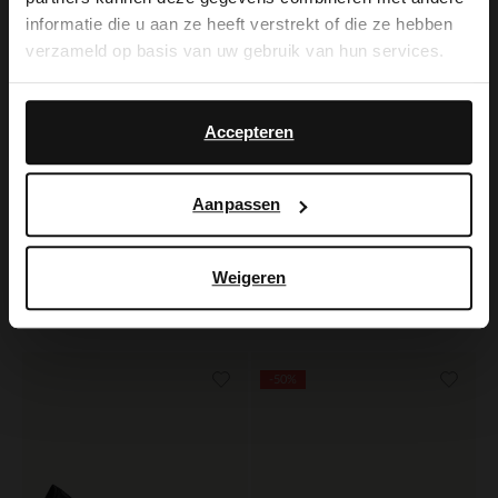
you like to switch to English?
informatie die u aan ze heeft verstrekt of die ze hebben
verzameld op basis van uw gebruik van hun services.
Yes, switch to
No, stay in Dutch
English
Accepteren
Aanpassen
No Stress
No Stress
Weigeren
Blauwe lak slingbacks
Zwarte suède pumps
109.99
65.99
109.98
-50%