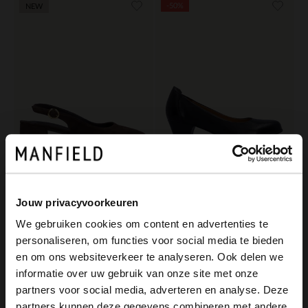
-50%
NEW
No Stress
No Stress
Jouw privacyvoorkeuren
Bruine suède slingbacks
Zwarte leren pumps
We gebruiken cookies om content en advertenties te
109.99
50.00
99.98
personaliseren, om functies voor social media te bieden
×
en om ons websiteverkeer te analyseren. Ook delen we
View this website in English?
informatie over uw gebruik van onze site met onze
-40%
-10% EXTRA
partners voor social media, adverteren en analyse. Deze
It looks like your language isn't Dutch. Would
partners kunnen deze gegevens combineren met andere