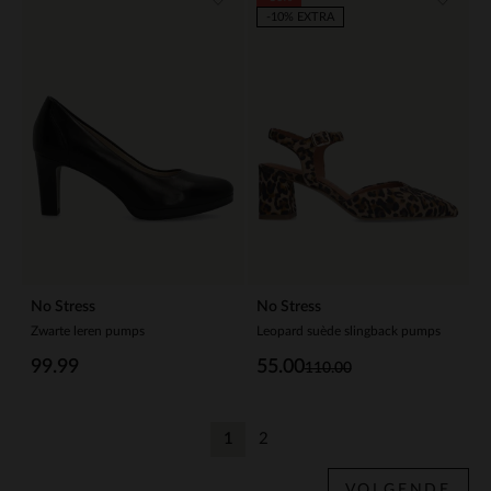
-10% EXTRA
No Stress
No Stress
Zwarte leren pumps
Leopard suède slingback pumps
99.99
55.00
110.00
1
2
Huidige pagina
Vorige
VOLGENDE