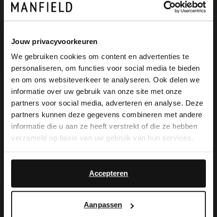
Omschrijving
Jouw privacyvoorkeuren
We gebruiken cookies om content en advertenties te
personaliseren, om functies voor social media te bieden
×
Gouden leren slingbacks van het merk No
en om ons websiteverkeer te analyseren. Ook delen we
View this website in English?
informatie over uw gebruik van onze site met onze
Stress met memory foam voetbed en hak
partners voor social media, adverteren en analyse. Deze
It looks like your language isn't Dutch. Would
van 4 cm. We adviseren als verzorging en
partners kunnen deze gegevens combineren met andere
you like to switch to English?
informatie die u aan ze heeft verstrekt of die ze hebben
bescherming de Collonil Carbon Pro.
verzameld op basis van uw gebruik van hun services.
Yes, switch to
No, stay in Dutch
English
Accepteren
Alles over dit product
Aanpassen
Maattabel