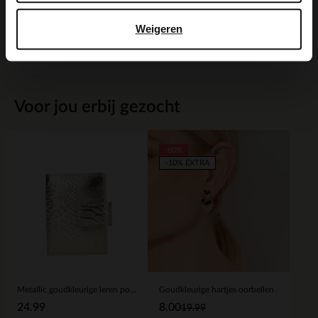
Weigeren
Bezorgen & retour
Voor jou erbij gezocht
-60%
-10% EXTRA
Metallic goudkleurige leren portemonnee met crocoprint
Goudkleurige hartjes oorbellen
24.99
8.00
19.99