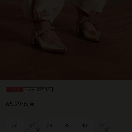
- 40%
-10% EXTRA
65.99
109.98
36
37
38
39
40
41