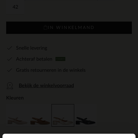
42
IN WINKELMAND
Snelle levering
Achteraf betalen
Gratis retourneren in de winkels
Bekijk de winkelvoorraad
Kleuren