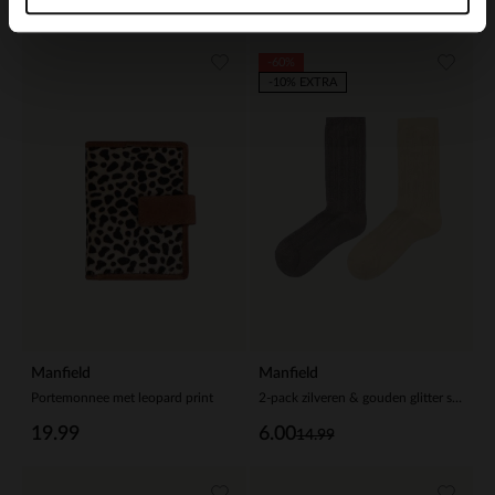
19.99
-60%
-10% EXTRA
Manfield
Manfield
Portemonnee met leopard print
2-pack zilveren & gouden glitter sokken
19.99
6.00
14.99