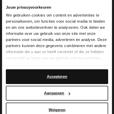
Manfield
Manfield
Jouw privacyvoorkeuren
Goudkleurige oorbellen met steen
Gouden schakelketting
9.99
49.99
We gebruiken cookies om content en advertenties te
personaliseren, om functies voor social media te bieden
×
en om ons websiteverkeer te analyseren. Ook delen we
View this website in English?
informatie over uw gebruik van onze site met onze
partners voor social media, adverteren en analyse. Deze
It looks like your language isn't Dutch. Would
partners kunnen deze gegevens combineren met andere
you like to switch to English?
informatie die u aan ze heeft verstrekt of die ze hebben
verzameld op basis van uw gebruik van hun services.
Yes, switch to
No, stay in Dutch
English
Accepteren
Manfield
Gouden bloemen oorbellen
Aanpassen
14.99
Manfield
Portemonnee met leopard print
Weigeren