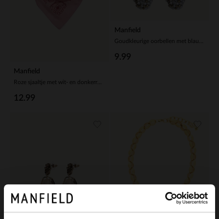
Manfield
Goudkleurige oorbellen met blauwe glaskralen hangers
9.99
Manfield
Roze sjaaltje met wit- en donkerroze details
12.99