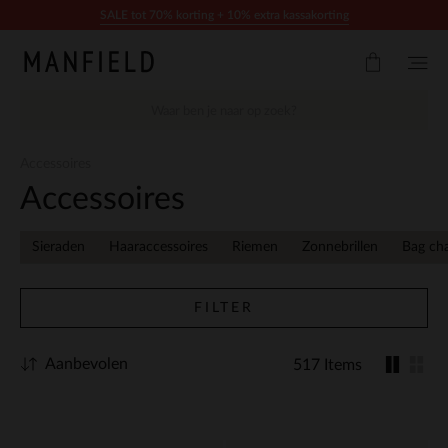
Doorgaan naar artikel
SALE tot 70% korting + 10% extra kassakorting
Accessoires
Accessoires
Sieraden
Haaraccessoires
Riemen
Zonnebrillen
Bag ch
FILTER
Aanbevolen
517 Items