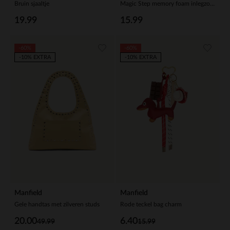
Bruin sjaaltje
Magic Step memory foam inlegzolen
19.99
15.99
-60%
-60%
-10% EXTRA
-10% EXTRA
Manfield
Manfield
Gele handtas met zilveren studs
Rode teckel bag charm
20.00
6.40
49.99
15.99