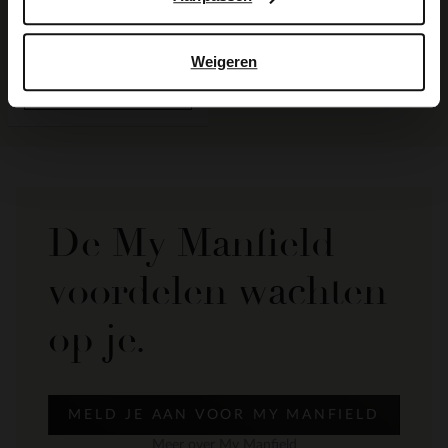
Beige suède riem
39.99
Weigeren
BESTEL MEE
De My Manfield
voordelen wachten
op je.
MELD JE AAN VOOR MY MANFIELD
Meer over My Manfield