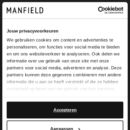
Alles over dit product
Bezorgen & retour
Jouw privacyvoorkeuren
We gebruiken cookies om content en advertenties te
personaliseren, om functies voor social media te bieden
×
en om ons websiteverkeer te analyseren. Ook delen we
Voor jou erbij gezocht
View this website in English?
informatie over uw gebruik van onze site met onze
partners voor social media, adverteren en analyse. Deze
It looks like your language isn't Dutch. Would
partners kunnen deze gegevens combineren met andere
you like to switch to English?
informatie die u aan ze heeft verstrekt of die ze hebben
verzameld op basis van uw gebruik van hun services.
Yes, switch to
No, stay in Dutch
English
Accepteren
Aanpassen