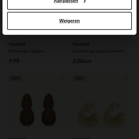
Aanpassen
Weigeren
Manfield
Manfield
Rode hartjes ringetjes
Goudkleurige druppel oorbellen
9.99
3.00
9.99
NEW
NEW