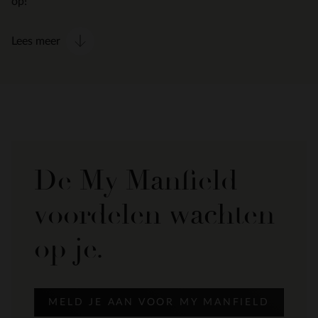
op!
Lees meer
De My Manfield
voordelen wachten
op je.
MELD JE AAN VOOR MY MANFIELD