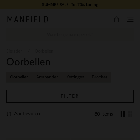
Doorgaan naar artikel
SUMMER SALE | Tot 70% korting
Sieraden
Oorbellen
Oorbellen
Oorbellen
Armbanden
Kettingen
Broches
FILTER
Aanbevolen
80 Items