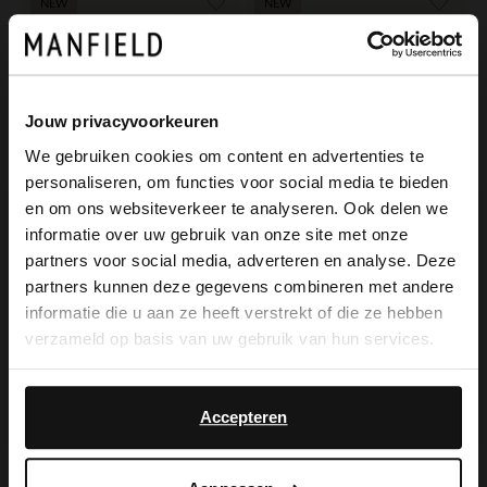
NEW
NEW
Jouw privacyvoorkeuren
We gebruiken cookies om content en advertenties te
personaliseren, om functies voor social media te bieden
×
en om ons websiteverkeer te analyseren. Ook delen we
Manfield
View this website in English?
informatie over uw gebruik van onze site met onze
Gouden oorbellen met beige steentje
partners voor social media, adverteren en analyse. Deze
It looks like your language isn't Dutch. Would
9.99
partners kunnen deze gegevens combineren met andere
you like to switch to English?
Manfield
informatie die u aan ze heeft verstrekt of die ze hebben
Gouden oorbellen met grijze steen
verzameld op basis van uw gebruik van hun services.
Yes, switch to
9.99
No, stay in Dutch
English
Accepteren
-70%