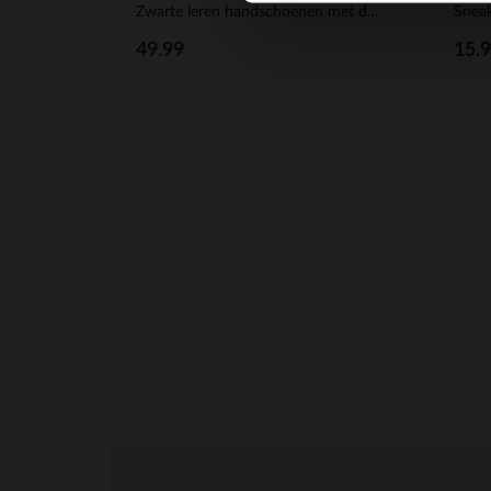
Zwarte leren handschoenen met details
Snea
49.99
15.