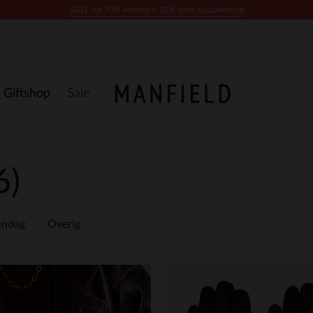
SALE tot 70% korting + 10% extra kassakorting
Giftshop
Sale
6)
endag
Overig