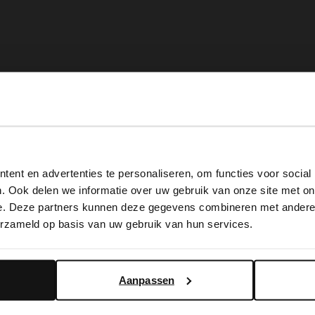
View this website in English?
ent en advertenties te personaliseren, om functies voor social
It looks like your language isn't Dutch. Would you like to
. Ook delen we informatie over uw gebruik van onze site met on
switch to English?
e. Deze partners kunnen deze gegevens combineren met andere i
erzameld op basis van uw gebruik van hun services.
Yes, switch to English
No, stay in Dutch
Aanpassen
kerspoon