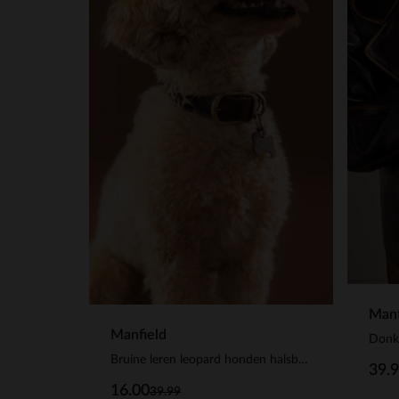
Manf
Manfield
Donk
Bruine leren leopard honden halsband - S/M/L
39.
16.00
39.99